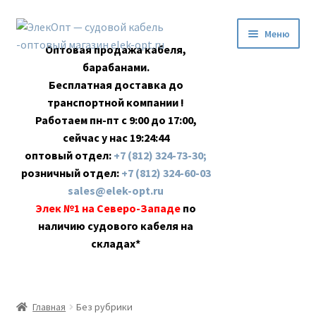
Перейти
Перейти
Меню
к
к
Оптовая продажа кабеля,
навигации
содержимому
барабанами.
Бесплатная доставка до
транспортной компании !
Работаем пн-пт с 9:00 до 17:00,
сейчас у нас
19:24:45
оптовый отдел:
+7 (812) 324-73-30;
розничный отдел:
+7 (812) 324-60-03
sales@elek-opt.ru
Элек №1 на Северо-Западе
по
наличию судового кабеля на
складах*
Главная
Главная
Без рубрики