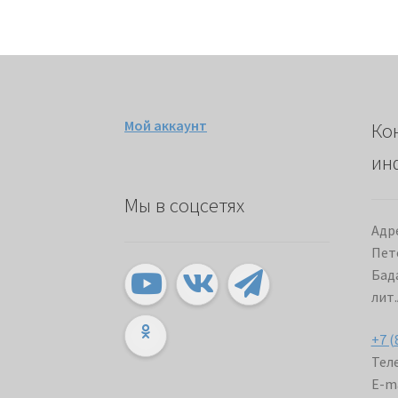
Мой аккаунт
Ко
ин
Мы в соцсетях
Адре
Пет
Бада
лит.
+7 (
Теле
E-ma