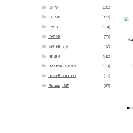
КНРЭ
(191)
КНРЭк
(370)
КУПВ
(114)
КУПЭВ
(73)
Ка
КУПЭВнг(А)
(3)
НРШМ
(642)
Плетенка ПМЛ
(113)
Плетёнка ПСО
(10)
Провод МГ
(65)