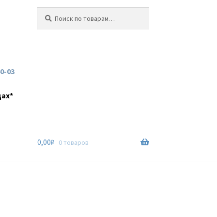
Искать:
Поиск
60-03
дах*
0,00
₽
0 товаров