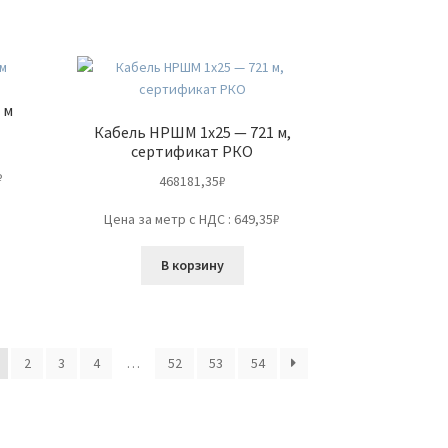
 м
Кабель НРШМ 1х25 — 721 м,
сертификат РКО
₽
468181,35
₽
Цена за метр с НДС : 649,35₽
В корзину
2
3
4
…
52
53
54