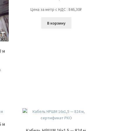
Цена за метр с НДС : 846,30₽
В корзину
0 м
₽
5 м
Кабель НРШМ 16х1,5 — 824 м,