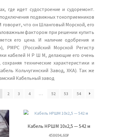
х, где идет судостроение и судоремонт.
 подключения подвижных токоприемников
 говорит, что он Шланговый Морской, его
е маловажным фактором при решении купить
яется его цена. И наличие одобрения и
), РМРС (Российский Морской Регистр
тики кабелей Н Р Ш М, делающие его очень
 сохраняя технические характеристики и
абель Кольчугинский Завод, ХКА). Так же
Камский Кабельный завод
2
3
4
…
52
53
54
Кабель НРШМ 10х2,5 — 542 м
458694,60
₽