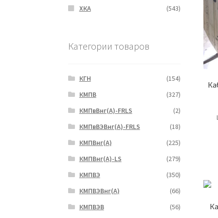
ХКА
(543)
Категории товаров
КГН
(154)
Ка
КМПВ
(327)
КМПвВнг(А)-FRLS
(2)
КМПвВЭВнг(А)-FRLS
(18)
КМПВнг(А)
(225)
КМПВнг(А)-LS
(279)
КМПВЭ
(350)
КМПВЭBнг(А)
(66)
Ка
КМПВЭВ
(56)