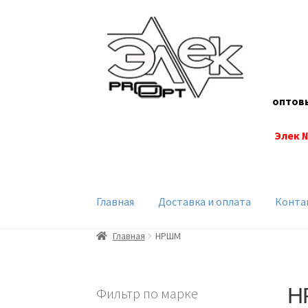
Перейти
Перейти
к
к
навигации
содержимому
оптов
Элек 
Главная
Доставка и оплата
Конта
Главная
НРШМ
Н
Фильтр по марке