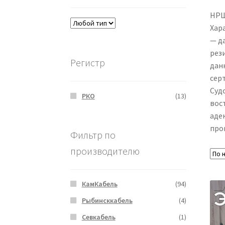
НРШ
Хар
— д
рез
Регистр
дан
сер
Суд
РКО
(13)
вос
аде
про
Фильтр по
производителю
КамКабель
(94)
Рыбинсккабель
(4)
Севкабель
(1)