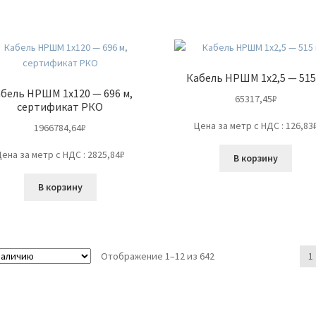
Кабель НРШМ 1х2,5 — 515
бель НРШМ 1х120 — 696 м,
65317,45
₽
сертификат РКО
Цена за метр с НДС : 126,83
1966784,64
₽
Цена за метр с НДС : 2825,84₽
В корзину
В корзину
Отображение 1–12 из 642
1