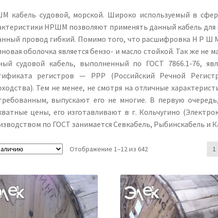
М кабель судовой, морской. Широко используемый в сфера
актеристики НРШМ позволяют применять данный кабель для
анный провод гибкий. Помимо того, что расшифровка Н Р Ш М
иновая оболочка является бензо- и масло стойкой. Так же н
ный судовой кабель, выполненный по ГОСТ 7866.1-76, явл
тификата регистров — РРР (Российский Речной Регистр
оходства). Тем не менее, не смотря на отличные характерис
требованным, выпускают его не многие. В первую очередь,
кватные цены, его изготавливают в г. Кольчугино (Электрок
изводством по ГОСТ занимается Севкабель, Рыбинскабель и 
Отображение 1–12 из 642
1