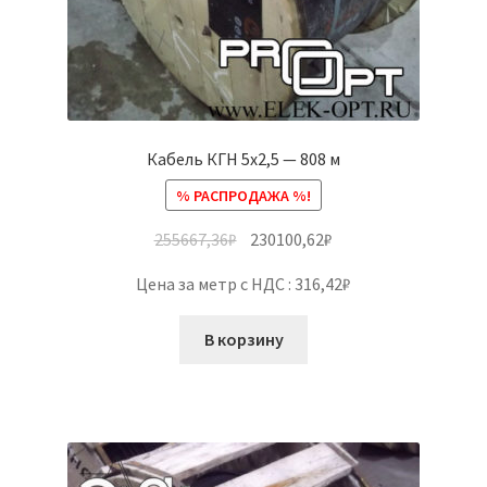
Кабель КГН 5х2,5 — 808 м
% РАСПРОДАЖА %!
255667,36
₽
230100,62
₽
Цена за метр с НДС : 316,42₽
В корзину