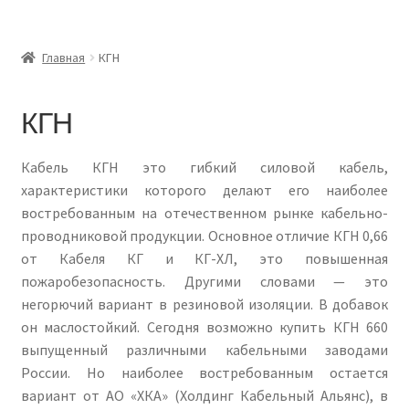
Главная
Главная
КГН
Доставка и оплата
КГН
Контакты
Кабель КГН это гибкий силовой кабель,
Розница
характеристики которого делают его наиболее
востребованным на отечественном рынке кабельно-
Заказать отмотку
проводниковой продукции. Основное отличие КГН 0,66
от Кабеля КГ и КГ-ХЛ, это повышенная
пожаробезопасность. Другими словами — это
негорючий вариант в резиновой изоляции. В добавок
он маслостойкий. Сегодня возможно купить КГН 660
выпущенный различными кабельными заводами
России. Но наиболее востребованным остается
вариант от АО «ХКА» (Холдинг Кабельный Альянс), в