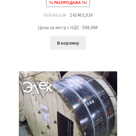
% РАСПРОДАЖА %!
157182,12
₽
141463,91
₽
Цена за метр с НДС : 508,68₽
В корзину