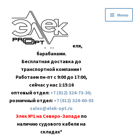
Перейти
Перейти
Меню
к
к
навигации
содержимому
Оптовая продажа кабеля,
барабанами.
Бесплатная доставка до
транспортной компании !
Работаем пн-пт с 9:00 до 17:00,
сейчас у нас
1:15:17
оптовый отдел:
+7 (812) 324-73-30;
розничный отдел:
+7 (812) 324-60-03
sales@elek-opt.ru
Элек №1 на Северо-Западе
по
наличию судового кабеля на
складах*