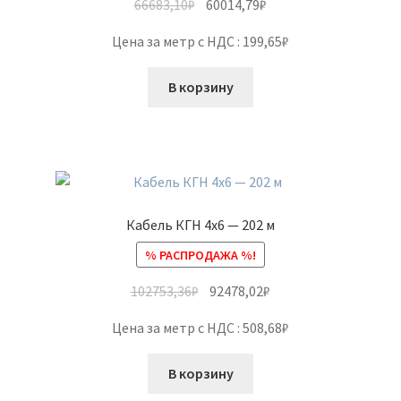
66683,10
₽
60014,79
₽
Цена за метр с НДС : 199,65₽
В корзину
Кабель КГН 4х6 — 202 м
% РАСПРОДАЖА %!
102753,36
₽
92478,02
₽
Цена за метр с НДС : 508,68₽
В корзину