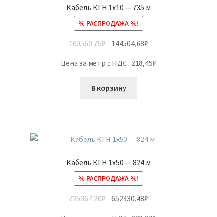
Кабель КГН 1х10 — 735 м
% РАСПРОДАЖА %!
160560,75
₽
144504,68
₽
Цена за метр с НДС : 218,45₽
В корзину
Кабель КГН 1х50 — 824 м
% РАСПРОДАЖА %!
725367,20
₽
652830,48
₽