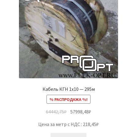
Кабель КГН 1х10 — 295м
% РАСПРОДАЖА %!
64442,75
₽
57998,48
₽
Цена за метр с НДС : 218,45₽