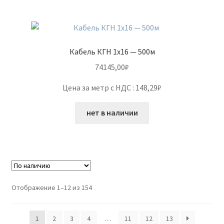
Кабель КГН 1х16 — 500м
74145,00
₽
Цена за метр с НДС : 148,29₽
нет в наличии
Отображение 1–12 из 154
1
2
3
4
…
11
12
13