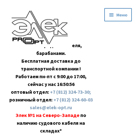
Перейти
Перейти
Меню
к
к
навигации
содержимому
Оптовая продажа кабеля,
барабанами.
Бесплатная доставка до
транспортной компании !
Работаем пн-пт с 9:00 до 17:00,
сейчас у нас
16:50:57
оптовый отдел:
+7 (812) 324-73-30;
розничный отдел:
+7 (812) 324-60-03
sales@elek-opt.ru
Элек №1 на Северо-Западе
по
наличию судового кабеля на
складах*