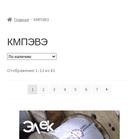
Главная
Главная
КМПЭВЭ
Доставка и оплата
КМПЭВЭ
Контакты
Розница
Отображение 1–12 из 82
Заказать отмотку
1
2
3
4
5
6
7