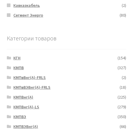
Кавказкабель
(2)
Сегмент Энерго
(80)
Категории товаров
КГН
(154)
КМПВ
(327)
КМПвВнг(А)-FRLS
(2)
КМПвВЭВнг(А)-FRLS
(18)
КМПВнг(А)
(225)
КМПВнг(А)-LS
(279)
КМПВЭ
(350)
КМПВЭBнг(А)
(66)