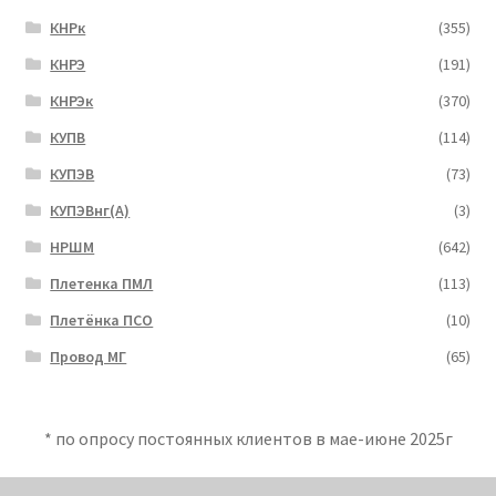
КНРк
(355)
КНРЭ
(191)
КНРЭк
(370)
КУПВ
(114)
КУПЭВ
(73)
КУПЭВнг(А)
(3)
НРШМ
(642)
Плетенка ПМЛ
(113)
Плетёнка ПСО
(10)
Провод МГ
(65)
* по опросу постоянных клиентов в мае-июне 2025г