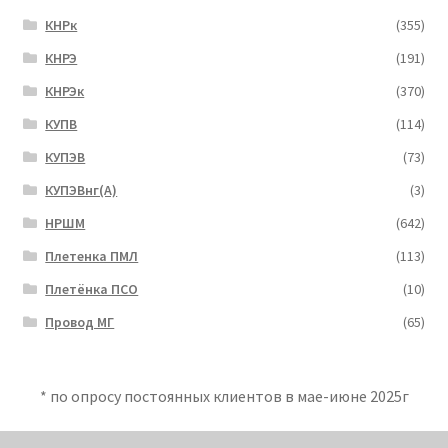
КНРк
(355)
КНРЭ
(191)
КНРЭк
(370)
КУПВ
(114)
КУПЭВ
(73)
КУПЭВнг(А)
(3)
НРШМ
(642)
Плетенка ПМЛ
(113)
Плетёнка ПСО
(10)
Провод МГ
(65)
* по опросу постоянных клиентов в мае-июне 2025г