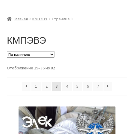
Главная
Главная
КМПЭВЭ
Страница 3
Доставка и оплата
КМПЭВЭ
Контакты
Розница
Отображение 25–36 из 82
Заказать отмотку
1
2
3
4
5
6
7