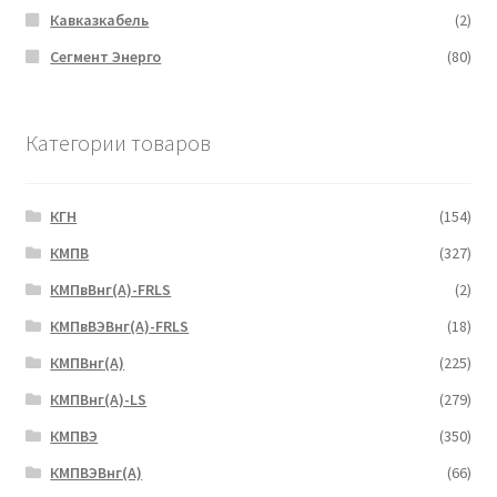
Кавказкабель
(2)
Сегмент Энерго
(80)
Категории товаров
КГН
(154)
КМПВ
(327)
КМПвВнг(А)-FRLS
(2)
КМПвВЭВнг(А)-FRLS
(18)
КМПВнг(А)
(225)
КМПВнг(А)-LS
(279)
КМПВЭ
(350)
КМПВЭBнг(А)
(66)