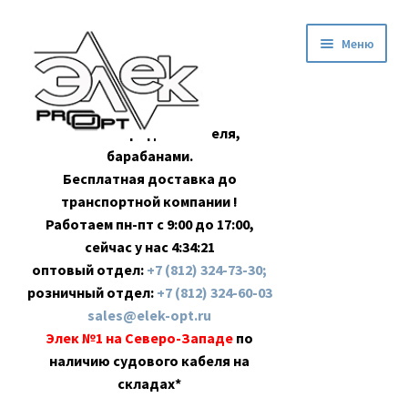
Перейти
Перейти
Меню
к
к
навигации
содержимому
Оптовая продажа кабеля,
барабанами.
Бесплатная доставка до
транспортной компании !
Работаем пн-пт с 9:00 до 17:00,
сейчас у нас
4:34:22
оптовый отдел:
+7 (812) 324-73-30;
розничный отдел:
+7 (812) 324-60-03
sales@elek-opt.ru
Элек №1 на Северо-Западе
по
наличию судового кабеля на
складах*