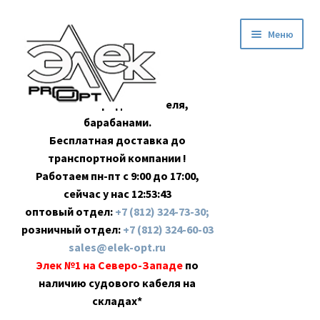
Перейти
Перейти
Меню
к
к
навигации
содержимому
Оптовая продажа кабеля,
барабанами.
Бесплатная доставка до
транспортной компании !
Работаем пн-пт с 9:00 до 17:00,
сейчас у нас
12:53:44
оптовый отдел:
+7 (812) 324-73-30;
розничный отдел:
+7 (812) 324-60-03
sales@elek-opt.ru
Элек №1 на Северо-Западе
по
наличию судового кабеля на
складах*