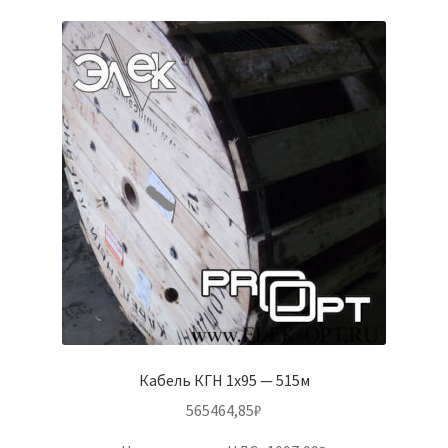
Кабель КГН 1х95 — 515м
565464,85
₽