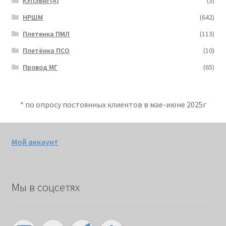
КУПЭВнг(А)
(3)
НРШМ
(642)
Плетенка ПМЛ
(113)
Плетёнка ПСО
(10)
Провод МГ
(65)
* по опросу постоянных клиентов в мае-июне 2025г
Мой аккаунт
Мы в соцсетях