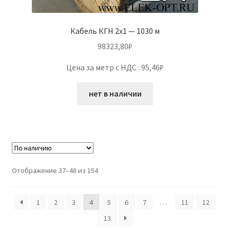
Кабель КГН 2х1 — 1030 м
98323,80
₽
Цена за метр с НДС : 95,46₽
нет в наличии
Отображение 37–48 из 154
1
2
3
4
5
6
7
…
11
12
13