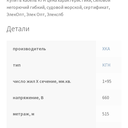
негорючий гибкий, судовой морской, сертификат,
ЭлекОпт, Элек Опт, Элекспб
Детали
производитель
ХКА
тип
КГН
число жил Х сечение, мм.кв.
1×95
напряжение, В
660
метраж, м
515