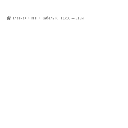
Главная
Главная
КГН
Кабель КГН 1х95 — 515м
Доставка и оплата
Контакты
Розница
Заказать отмотку