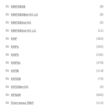
КМПЭВЭВ
(6)
КМПЭВЭВнг(А)-LS
(8)
КМПЭВЭнг(А)
(5)
КМПЭВЭнг(А)-LS
(11)
КНР
(382)
КНРк
(355)
КНРЭ
(191)
КНРЭк
(370)
КУПВ
(114)
КУПЭВ
(73)
КУПЭВнг(А)
(3)
НРШМ
(642)
Плетенка ПМЛ
(113)