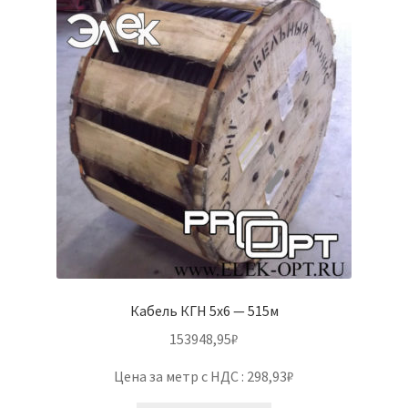
Кабель КГН 5х6 — 515м
153948,95
₽
Цена за метр с НДС : 298,93₽