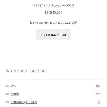
Кабель КГН 1х25 — 500м
111540,00
₽
Цена за метр с НДС : 223,08₽
нет в наличии
Категории товаров
КГН
(154)
КМПВ
(327)
КМПвВнг(А)-FRLS
(2)