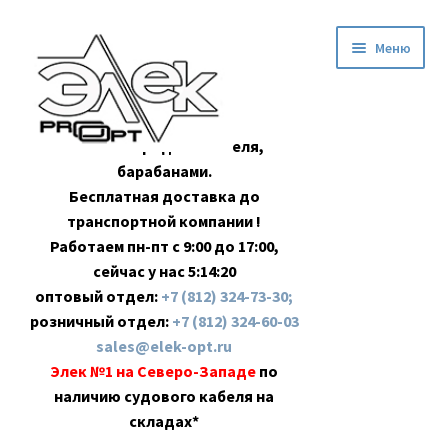
Перейти
Перейти
Меню
к
к
навигации
содержимому
Оптовая продажа кабеля,
барабанами.
Бесплатная доставка до
транспортной компании !
Работаем пн-пт с 9:00 до 17:00,
сейчас у нас
5:14:21
оптовый отдел:
+7 (812) 324-73-30;
розничный отдел:
+7 (812) 324-60-03
sales@elek-opt.ru
Элек №1 на Северо-Западе
по
наличию судового кабеля на
складах*