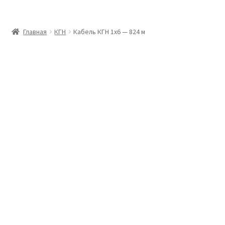
Главная
Главная
КГН
Кабель КГН 1х6 — 824 м
Доставка и оплата
Контакты
Розница
Заказать отмотку