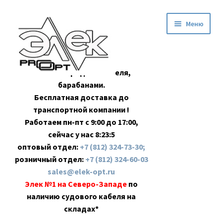
Перейти
Перейти
Меню
к
к
навигации
содержимому
Оптовая продажа кабеля,
барабанами.
Бесплатная доставка до
транспортной компании !
Работаем пн-пт с 9:00 до 17:00,
сейчас у нас
8:23:5
оптовый отдел:
+7 (812) 324-73-30;
розничный отдел:
+7 (812) 324-60-03
sales@elek-opt.ru
Элек №1 на Северо-Западе
по
наличию судового кабеля на
складах*