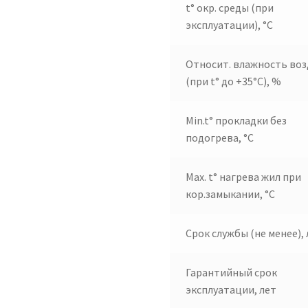
t° окр. среды (при
эксплуатации), °C
Относит. влажность воз
(при t° до +35°C), %
Min.t° прокладки без
подогрева, °C
Max. t° нагрева жил при
кор.замыкании, °C
Срок службы (не менее), 
Гарантийный срок
эксплуатации, лет