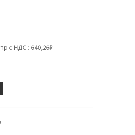
тр с НДС : 640,26₽
М