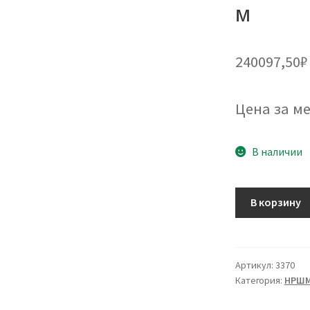
м
240097,50
₽
Цена за ме
В наличии
Количество
В корзину
товара
Кабель
НРШМ
12х1,5
Артикул:
3370
Категория:
НРШ
-
375