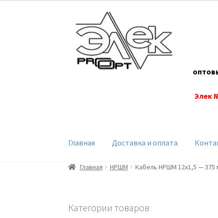
Перейти
Перейти
к
к
навигации
содержимому
оптов
Элек 
Главная
Доставка и оплата
Конта
Главная
НРШМ
Кабель НРШМ 12х1,5 — 375 
Категории товаров