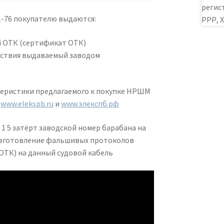
-76 покупателю выдаются:
 ОТК (сертификат ОТК)
ствия выдаваемый заводом
теристики предлагаемого к покупке НРШМ
х
www.elekspb.ru
и
www.элекспб.рф
1 5 затёрт заводской номер барабана на
 изготовление фальшивых протоколов
ОТК) на данный судовой кабель