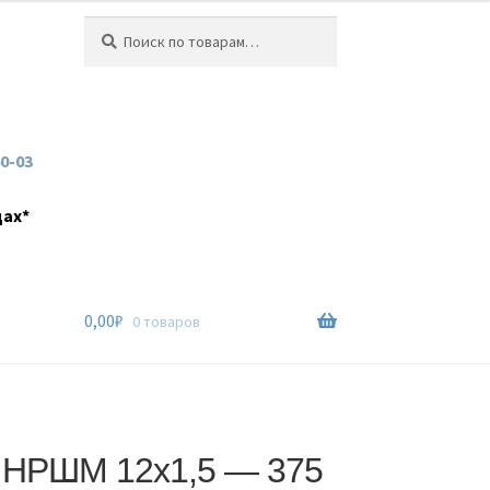
Искать:
Поиск
60-03
дах*
0,00
₽
0 товаров
 НРШМ 12х1,5 — 375