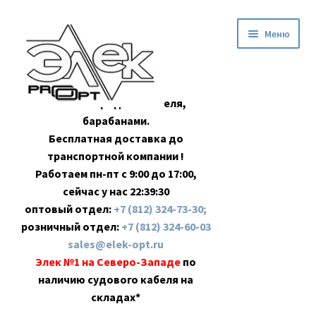
Перейти
Перейти
Меню
к
к
навигации
содержимому
Оптовая продажа кабеля,
барабанами.
Бесплатная доставка до
транспортной компании !
Работаем пн-пт с 9:00 до 17:00,
сейчас у нас
22:39:30
оптовый отдел:
+7 (812) 324-73-30;
розничный отдел:
+7 (812) 324-60-03
sales@elek-opt.ru
Элек №1 на Северо-Западе
по
наличию судового кабеля на
складах*