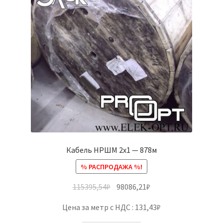
Кабель НРШМ 2х1 — 878м
% РАСПРОДАЖА %!
115395,54
₽
98086,21
₽
Цена за метр с НДС : 131,43₽