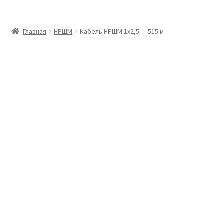
Главная
Главная
НРШМ
Кабель НРШМ 1х2,5 — 515 м
Доставка и оплата
Контакты
Розница
Заказать отмотку