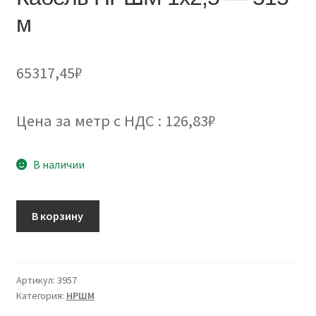
м
65317,45
₽
Цена за метр с НДС : 126,83₽
В наличии
Количество
В корзину
товара
Кабель
НРШМ
1х2,5
Артикул:
3957
Категория:
НРШМ
-
515