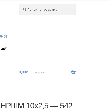
Искать:
Поиск
60-03
дах*
0,00
₽
0 товаров
 НРШМ 10х2,5 — 542