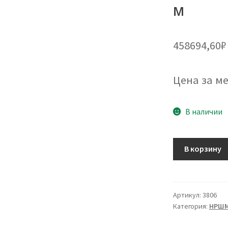
м
458694,60
₽
Цена за ме
В наличии
Количество
В корзину
товара
Кабель
НРШМ
10х2,5
Артикул:
3806
Категория:
НРШ
-
542