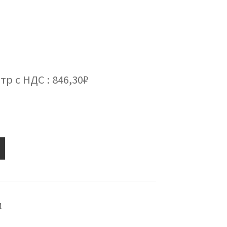
тр с НДС : 846,30₽
М