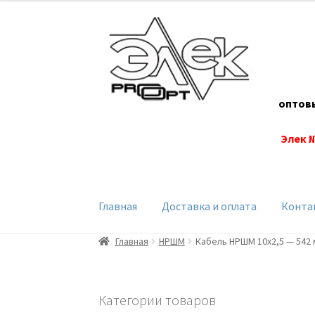
Перейти
Перейти
к
к
навигации
содержимому
оптов
Элек 
Главная
Доставка и оплата
Конта
Главная
НРШМ
Кабель НРШМ 10х2,5 — 542 
Категории товаров