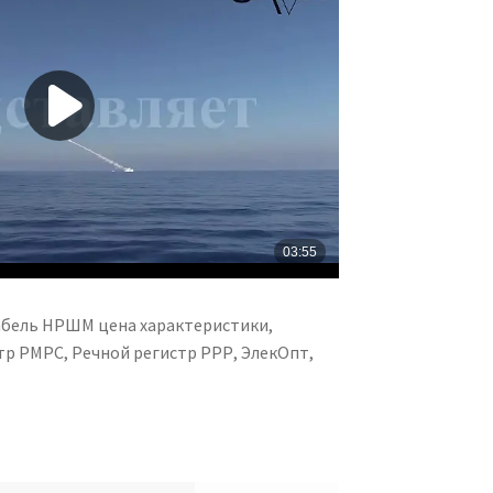
абель НРШМ цена характеристики,
р РМРС, Речной регистр РРР, ЭлекОпт,