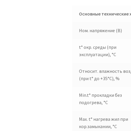
Основные технические 
Ном. напряжение (В)
t° окр. среды (при
эксплуатации), °C
Относит. влажность воз
(при t° до +35°C), %
Min.t° прокладки без
подогрева, °C
Max. t° нагрева жил при
кор.замыкании, °C