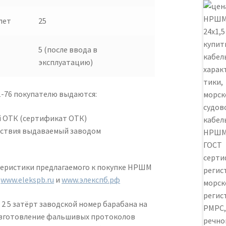
лет
25
5 (после ввода в
эксплуатацию)
-76 покупателю выдаются:
 ОТК (сертификат ОТК)
ствия выдаваемый заводом
теристики предлагаемого к покупке НРШМ
х
www.elekspb.ru
и
www.элекспб.рф
2 5 затёрт заводской номер барабана на
 изготовление фальшивых протоколов