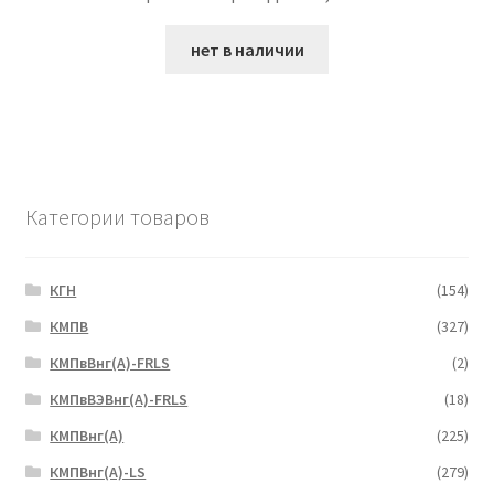
нет в наличии
Категории товаров
КГН
(154)
КМПВ
(327)
КМПвВнг(А)-FRLS
(2)
КМПвВЭВнг(А)-FRLS
(18)
КМПВнг(А)
(225)
КМПВнг(А)-LS
(279)