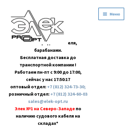
Перейти
Перейти
Меню
к
к
навигации
содержимому
Оптовая продажа кабеля,
барабанами.
Бесплатная доставка до
транспортной компании !
Работаем пн-пт с 9:00 до 17:00,
сейчас у нас
17:50:18
оптовый отдел:
+7 (812) 324-73-30;
розничный отдел:
+7 (812) 324-60-03
sales@elek-opt.ru
Элек №1 на Северо-Западе
по
наличию судового кабеля на
складах*