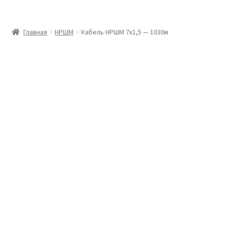
Главная
Главная
НРШМ
Кабель НРШМ 7х1,5 — 1030м
Доставка и оплата
Контакты
Розница
Заказать отмотку