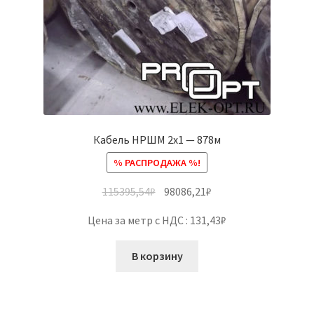
Кабель НРШМ 2х1 — 878м
% РАСПРОДАЖА %!
115395,54
₽
98086,21
₽
Цена за метр с НДС : 131,43₽
В корзину