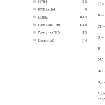
КУПЭВ
(73)
КУ
КУПЭВнг(А)
(3)
К —
НРШМ
(642)
Плетенка ПМЛ
(113)
УП 
Плетёнка ПСО
(10)
Э —
Провод МГ
(65)
В —
250
4х2 
0,5 
Одн
сле