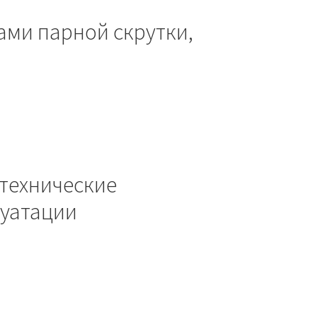
ами парной скрутки,
технические
луатации