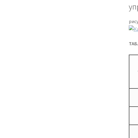
уп
рис
ТАБ