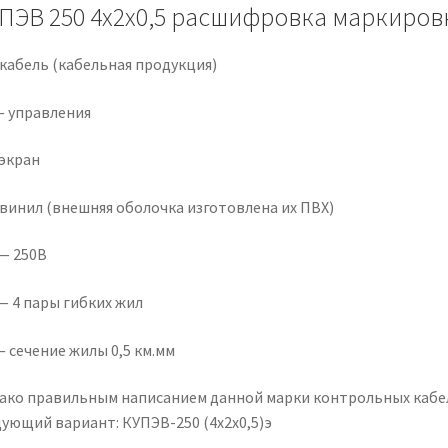
ПЭВ 250 4х2х0,5 расшифровка маркиров
 кабель (кабельная продукция)
— управления
 экран
 винил (внешняя оболочка изготовлена их ПВХ)
 — 250В
— 4 пары гибких жил
— сечение жилы 0,5 км.мм
ако правильным написанием данной марки контрольных кабел
дующий вариант: КУПЭВ-250 (4х2х0,5)э