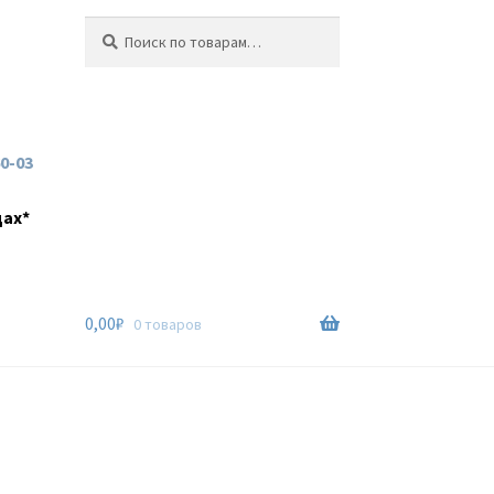
Искать:
Поиск
60-03
дах*
0,00
₽
0 товаров