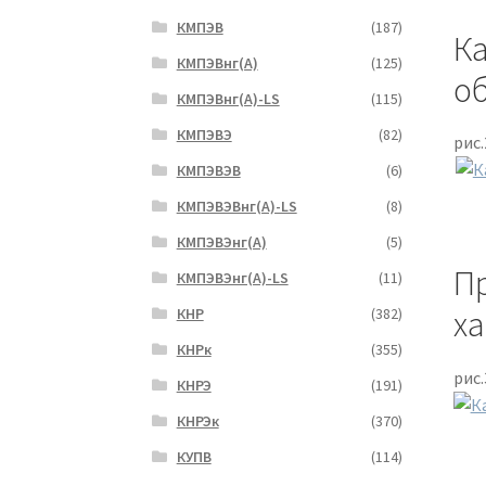
КМПЭВ
(187)
Ка
КМПЭВнг(А)
(125)
о
КМПЭВнг(А)-LS
(115)
КМПЭВЭ
(82)
рис.
КМПЭВЭВ
(6)
КМПЭВЭВнг(А)-LS
(8)
КМПЭВЭнг(А)
(5)
П
КМПЭВЭнг(А)-LS
(11)
ха
КНР
(382)
КНРк
(355)
рис.
КНРЭ
(191)
КНРЭк
(370)
КУПВ
(114)