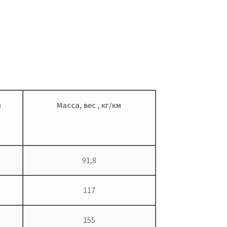
м
Масса, вес , кг/км
91,8
117
155