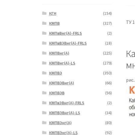
КГН
(154)
ТУ 1
КМПВ
(327)
КМПвВнг(А)-FRLS
(2)
КМПвВЭВнг(А)-FRLS
(18)
Ка
КМПВнг(А)
(225)
м
КМПВнг(А)-LS
(279)
КМПВЭ
(350)
рис.
КМПВЭBнг(А)
(66)
КМПВЭВ
(56)
КМПвЭВнг(А)-FRLS
(2)
КМПВЭВнг(А)-LS
(34)
КМПВЭнг(А)
(80)
КМПВЭнг(А)-LS
(92)