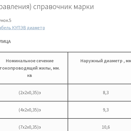
равления) справочник марки
унок.5
ЛИЦА
Номинальное сечение
Наружный диаметр , м
токопроводящей жилы, мм.
кв
(2х2х0,35)э
8,3
(4х2х0,35)э
9,3
(7х2х0,35)э
10,6