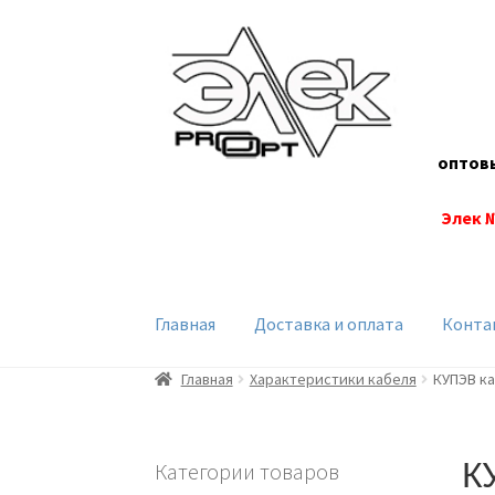
Перейти
Перейти
к
к
навигации
содержимому
оптов
Элек 
Главная
Доставка и оплата
Конта
Главная
Характеристики кабеля
КУПЭВ к
К
Категории товаров