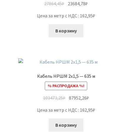
27864,45
₽
23684,78
₽
Цена за метр с НДС : 162,95₽
В корзину
Кабель НРШМ 2х1,5 — 635 м
% РАСПРОДАЖА %!
103473,25
₽
87952,26
₽
Цена за метр с НДС : 162,95₽
В корзину