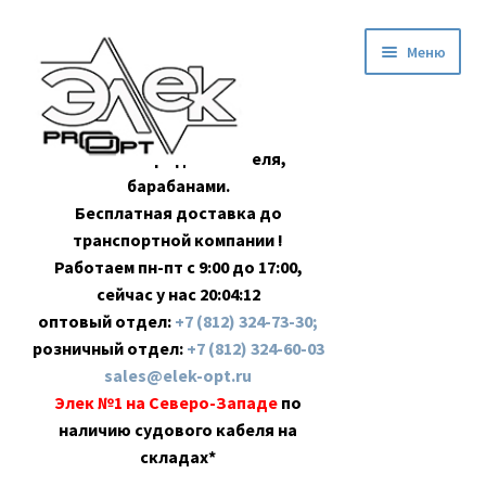
Перейти
Перейти
Меню
к
к
навигации
содержимому
Оптовая продажа кабеля,
барабанами.
Бесплатная доставка до
транспортной компании !
Работаем пн-пт с 9:00 до 17:00,
сейчас у нас
20:04:13
оптовый отдел:
+7 (812) 324-73-30;
розничный отдел:
+7 (812) 324-60-03
sales@elek-opt.ru
Элек №1 на Северо-Западе
по
наличию судового кабеля на
складах*