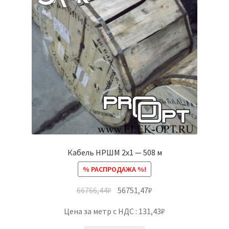
Кабель НРШМ 2х1 — 508 м
% РАСПРОДАЖА %!
66766,44
₽
56751,47
₽
Цена за метр с НДС : 131,43₽