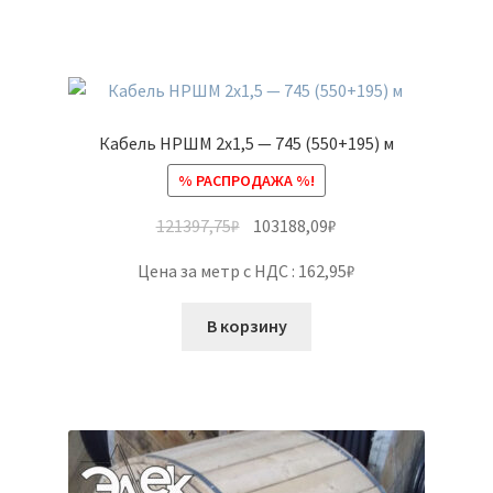
Кабель НРШМ 2х1,5 — 745 (550+195) м
% РАСПРОДАЖА %!
121397,75
₽
103188,09
₽
Цена за метр с НДС : 162,95₽
В корзину