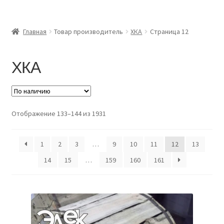
Главная
Главная
Товар производитель
ХКА
Страница 12
Доставка и оплата
ХКА
Контакты
Розница
Отображение 133–144 из 1931
Заказать отмотку
1
2
3
…
9
10
11
12
13
14
15
…
159
160
161