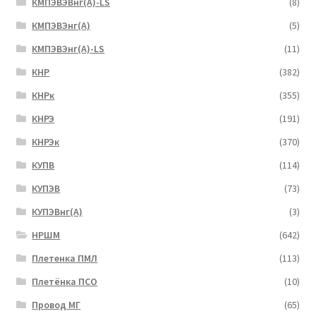
КМПЭВЭВнг(А)-LS
(8)
КМПЭВЭнг(А)
(5)
КМПЭВЭнг(А)-LS
(11)
КНР
(382)
КНРк
(355)
КНРЭ
(191)
КНРЭк
(370)
КУПВ
(114)
КУПЭВ
(73)
КУПЭВнг(А)
(3)
НРШМ
(642)
Плетенка ПМЛ
(113)
Плетёнка ПСО
(10)
Провод МГ
(65)