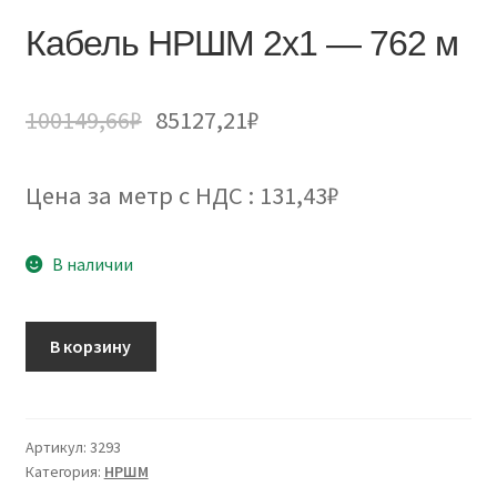
Кабель НРШМ 2х1 — 762 м
100149,66
₽
85127,21
₽
Цена за метр с НДС : 131,43₽
В наличии
Количество
В корзину
товара
Кабель
НРШМ
2х1
Артикул:
3293
Категория:
НРШМ
-