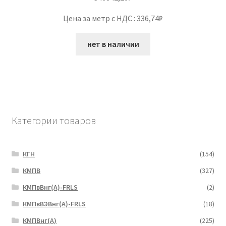
Цена за метр с НДС : 336,74₽
нет в наличии
Категории товаров
КГН
(154)
КМПВ
(327)
КМПвВнг(А)-FRLS
(2)
КМПвВЭВнг(А)-FRLS
(18)
КМПВнг(А)
(225)