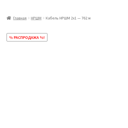
Главная
Главная
НРШМ
Кабель НРШМ 2х1 — 762 м
Доставка и оплата
% РАСПРОДАЖА %!
Контакты
Розница
Заказать отмотку