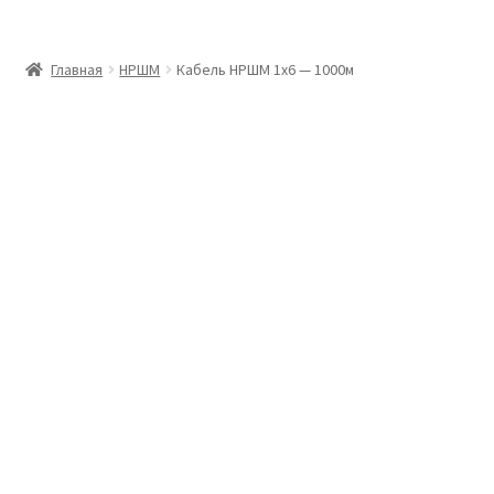
Главная
Главная
НРШМ
Кабель НРШМ 1х6 — 1000м
Доставка и оплата
Контакты
Розница
Заказать отмотку