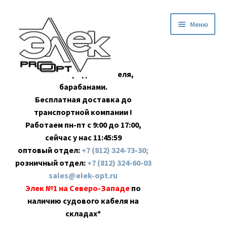
Перейти
Перейти
Меню
к
к
навигации
содержимому
Оптовая продажа кабеля,
барабанами.
Бесплатная доставка до
транспортной компании !
Работаем пн-пт с 9:00 до 17:00,
сейчас у нас
11:45:59
оптовый отдел:
+7 (812) 324-73-30;
розничный отдел:
+7 (812) 324-60-03
sales@elek-opt.ru
Элек №1 на Северо-Западе
по
наличию судового кабеля на
складах*