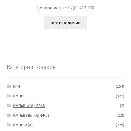
Цена за метр с НДС : 412,97₽
нет в наличии
Категории товаров
КГН
(154)
КМПВ
(327)
КМПвВнг(А)-FRLS
(2)
КМПвВЭВнг(А)-FRLS
(18)
КМПВнг(А)
(225)