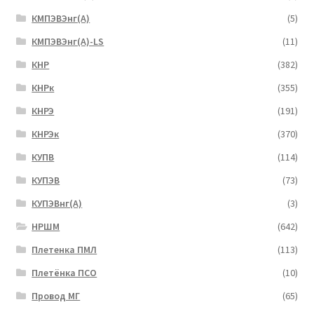
КМПЭВЭнг(А)
(5)
КМПЭВЭнг(А)-LS
(11)
КНР
(382)
КНРк
(355)
КНРЭ
(191)
КНРЭк
(370)
КУПВ
(114)
КУПЭВ
(73)
КУПЭВнг(А)
(3)
НРШМ
(642)
Плетенка ПМЛ
(113)
Плетёнка ПСО
(10)
Провод МГ
(65)