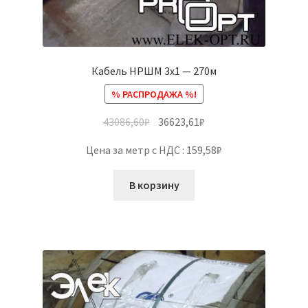
Кабель НРШМ 3х1 — 270м
% РАСПРОДАЖА %!
43086,60
₽
36623,61
₽
Цена за метр с НДС : 159,58₽
В корзину