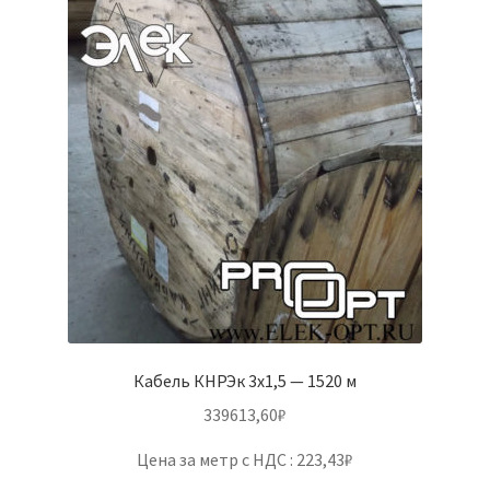
Кабель КНРЭк 3х1,5 — 1520 м
339613,60
₽
Цена за метр с НДС : 223,43₽