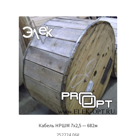
Кабель НРШМ 7х2,5 — 682м
252224,06
₽