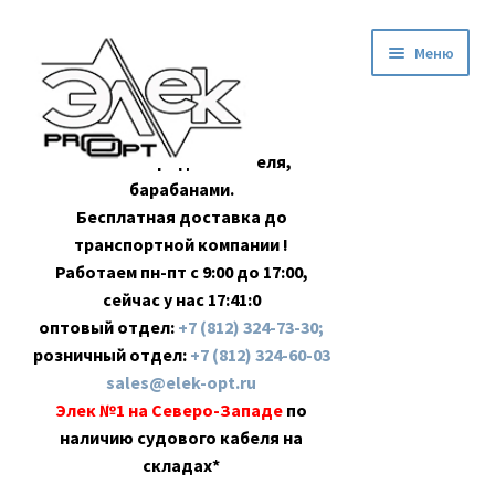
Перейти
Перейти
Меню
к
к
навигации
содержимому
Оптовая продажа кабеля,
барабанами.
Бесплатная доставка до
транспортной компании !
Работаем пн-пт с 9:00 до 17:00,
сейчас у нас
17:41:0
оптовый отдел:
+7 (812) 324-73-30;
розничный отдел:
+7 (812) 324-60-03
sales@elek-opt.ru
Элек №1 на Северо-Западе
по
наличию судового кабеля на
складах*