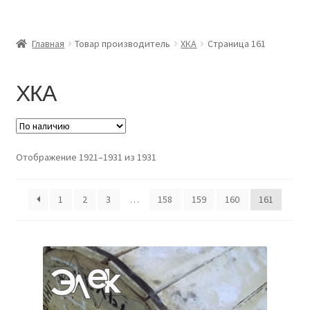
Главная
Главная
Товар производитель
ХКА
Страница 161
Доставка и оплата
ХКА
Контакты
Розница
Отображение 1921–1931 из 1931
Заказать отмотку
1
2
3
…
158
159
160
161