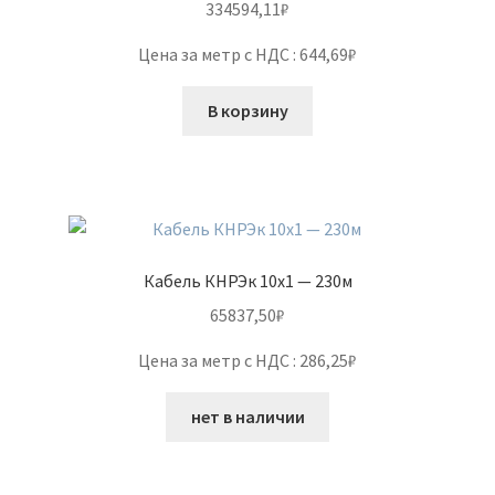
334594,11
₽
Цена за метр с НДС : 644,69₽
В корзину
Кабель КНРЭк 10х1 — 230м
65837,50
₽
Цена за метр с НДС : 286,25₽
нет в наличии