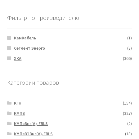
Фильтр по производителю
КамКабель
(1)
Сегмент Энерго
(3)
ХКА
(366)
Категории товаров
КГН
(154)
КМПВ
(327)
КМПвВнг(А)-FRLS
(2)
КМПвВЭВнг(А)-FRLS
(18)