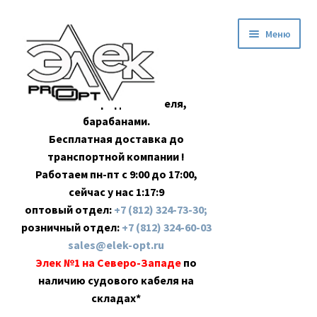
Перейти
Перейти
Меню
к
к
навигации
содержимому
Оптовая продажа кабеля,
барабанами.
Бесплатная доставка до
транспортной компании !
Работаем пн-пт с 9:00 до 17:00,
сейчас у нас
1:17:10
оптовый отдел:
+7 (812) 324-73-30;
розничный отдел:
+7 (812) 324-60-03
sales@elek-opt.ru
Элек №1 на Северо-Западе
по
наличию судового кабеля на
складах*