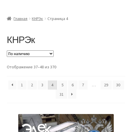
Главная
Главная
КНРЭк
Страница 4
Доставка и оплата
КНРЭк
Контакты
Розница
Отображение 37–48 из 370
Заказать отмотку
1
2
3
4
5
6
7
…
29
30
31