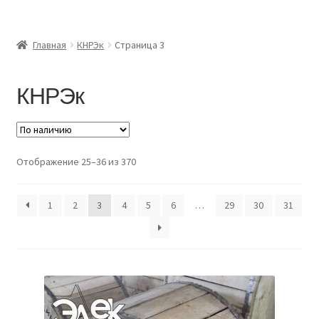
Главная
Главная
КНРЭк
Страница 3
Доставка и оплата
КНРЭк
Контакты
Розница
Отображение 25–36 из 370
Заказать отмотку
1
2
3
4
5
6
…
29
30
31