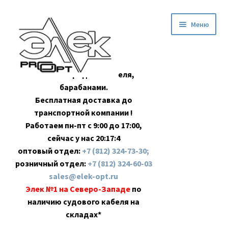
Перейти
Перейти
Меню
к
к
навигации
содержимому
Оптовая продажа кабеля,
барабанами.
Бесплатная доставка до
транспортной компании !
Работаем пн-пт с 9:00 до 17:00,
сейчас у нас
20:17:5
оптовый отдел:
+7 (812) 324-73-30;
розничный отдел:
+7 (812) 324-60-03
sales@elek-opt.ru
Элек №1 на Северо-Западе
по
наличию судового кабеля на
складах*