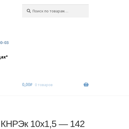
Искать:
Поиск
60-03
дах*
0,00
₽
0 товаров
 КНРЭк 10х1,5 — 142