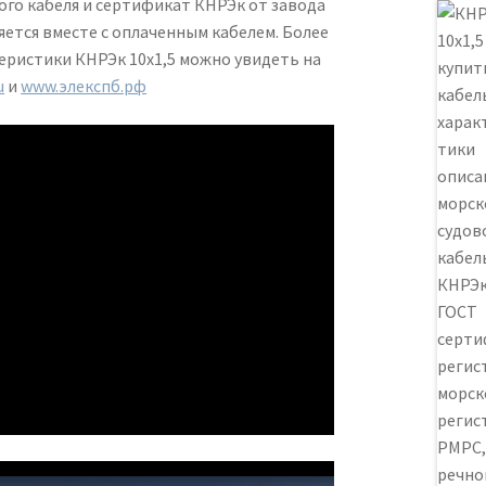
го кабеля и сертификат КНРЭк от завода
ется вместе с оплаченным кабелем. Более
еристики КНРЭк 10х1,5 можно увидеть на
u
и
www.элекспб.рф