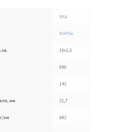
ХКА
КНРЭк
.кв.
10х1,5
690
142
еля, мм
21,7
г/км
682