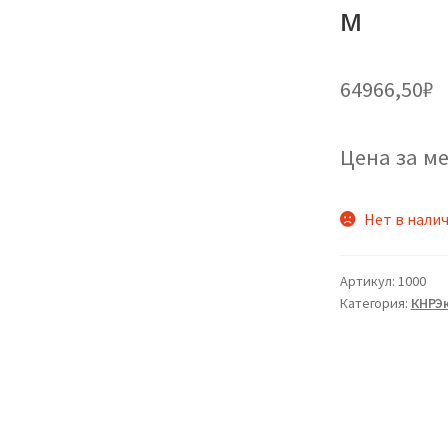
м
64966,50
₽
Цена за ме
Нет в нали
Артикул:
1000
Категория:
КНРЭ