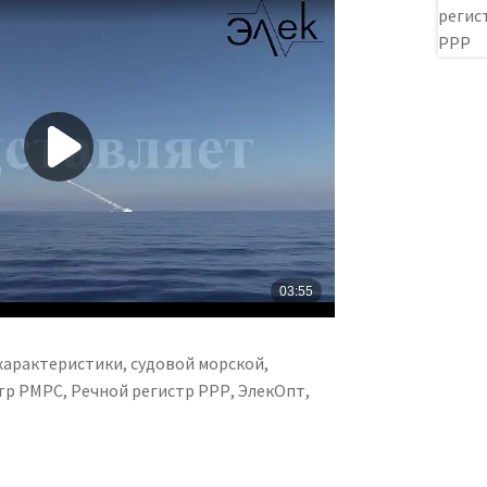
характеристики, судовой морской,
р РМРС, Речной регистр РРР, ЭлекОпт,