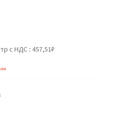
тр с НДС : 457,51₽
чии
к