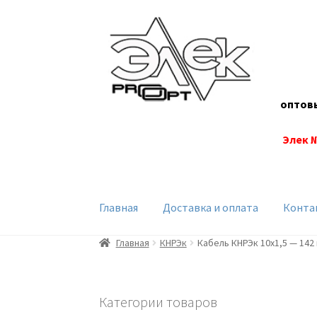
Перейти
Перейти
к
к
навигации
содержимому
оптов
Элек 
Главная
Доставка и оплата
Конта
Главная
КНРЭк
Кабель КНРЭк 10х1,5 — 142
Категории товаров