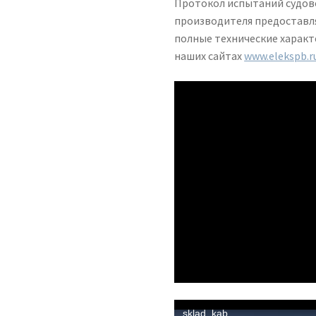
Протокол испытаний судово
производителя предоставля
полные технические характ
наших сайтах
www.elekspb.r