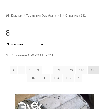
Главная
Главная
Товар тип барабана
8
Страница 181
Доставка и оплата
8
Контакты
Розница
Отображение 2161–2172 из 2211
Заказать отмотку
1
2
3
…
178
179
180
181
182
183
184
185