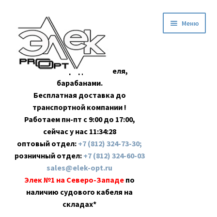
Перейти
Перейти
Меню
к
к
навигации
содержимому
Оптовая продажа кабеля,
барабанами.
Бесплатная доставка до
транспортной компании !
Работаем пн-пт с 9:00 до 17:00,
сейчас у нас
11:34:29
оптовый отдел:
+7 (812) 324-73-30;
розничный отдел:
+7 (812) 324-60-03
sales@elek-opt.ru
Элек №1 на Северо-Западе
по
наличию судового кабеля на
складах*