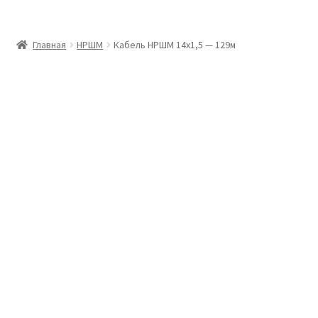
Главная
Главная
НРШМ
Кабель НРШМ 14х1,5 — 129м
Доставка и оплата
Контакты
Розница
Заказать отмотку