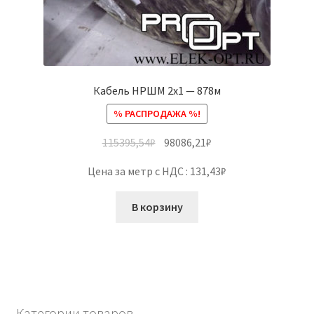
Кабель НРШМ 2х1 — 878м
% РАСПРОДАЖА %!
115395,54
₽
98086,21
₽
Цена за метр с НДС : 131,43₽
В корзину
Категории товаров