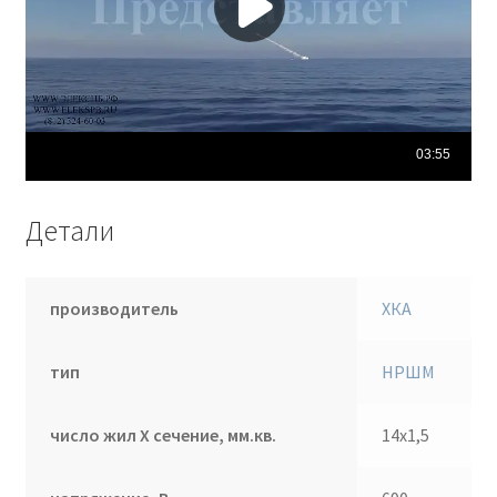
Детали
производитель
ХКА
тип
НРШМ
число жил Х сечение, мм.кв.
14х1,5