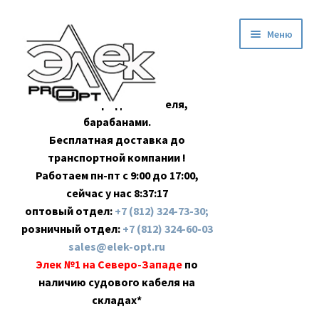
Перейти
Перейти
Меню
к
к
навигации
содержимому
Оптовая продажа кабеля,
барабанами.
Бесплатная доставка до
транспортной компании !
Работаем пн-пт с 9:00 до 17:00,
сейчас у нас
8:37:17
оптовый отдел:
+7 (812) 324-73-30;
розничный отдел:
+7 (812) 324-60-03
sales@elek-opt.ru
Элек №1 на Северо-Западе
по
наличию судового кабеля на
складах*