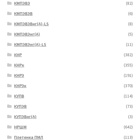
КМПЭВЭ
(82)
КМПЭВЭВ
(6)
КМПЭВЭВнг(А)-LS
(8)
КМПЭВЭнг(А)
(5)
КМПЭВЭнг(А)-LS
(11)
КНР
(382)
КНРк
(355)
КНРЭ
(191)
КНРЭк
(370)
КУПВ
(114)
КУПЭВ
(73)
КУПЭВнг(А)
(3)
НРШМ
(642)
Плетенка ПМЛ
(113)