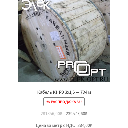
Кабель КНРЭ 3х1,5 — 734 м
% РАСПРОДАЖА %!
281856,00
₽
239577,60
₽
Цена за метр с НДС : 384,00₽