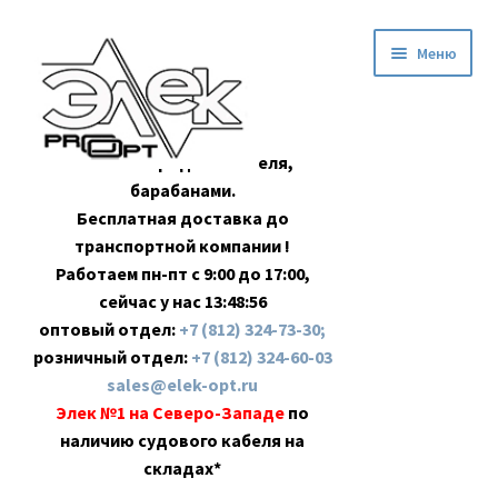
Перейти
Перейти
Меню
к
к
навигации
содержимому
Оптовая продажа кабеля,
барабанами.
Бесплатная доставка до
транспортной компании !
Работаем пн-пт с 9:00 до 17:00,
сейчас у нас
13:48:57
оптовый отдел:
+7 (812) 324-73-30;
розничный отдел:
+7 (812) 324-60-03
sales@elek-opt.ru
Элек №1 на Северо-Западе
по
наличию судового кабеля на
складах*