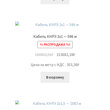
Кабель КНРЭ 2х1 — 596 м
% РАСПРОДАЖА %!
180802,56
₽
153682,18
₽
Цена за метр с НДС : 303,36₽
В корзину