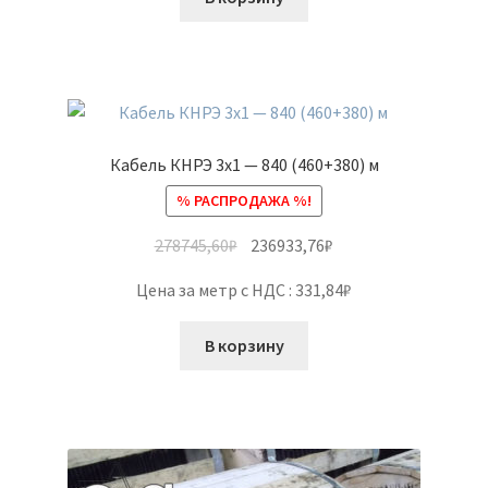
Кабель КНРЭ 3х1 — 840 (460+380) м
% РАСПРОДАЖА %!
278745,60
₽
236933,76
₽
Цена за метр с НДС : 331,84₽
В корзину