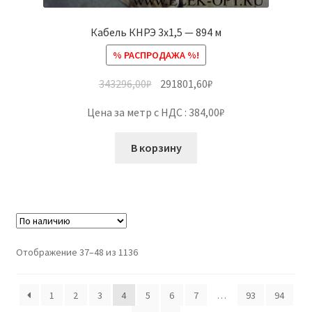
Кабель КНРЭ 3х1,5 — 894 м
% РАСПРОДАЖА %!
343296,00
₽
291801,60
₽
Цена за метр с НДС : 384,00₽
В корзину
Отображение 37–48 из 1136
1
2
3
4
5
6
7
…
93
94