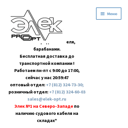
Перейти
Перейти
Меню
к
к
навигации
содержимому
Оптовая продажа кабеля,
барабанами.
Бесплатная доставка до
транспортной компании !
Работаем пн-пт с 9:00 до 17:00,
сейчас у нас
20:59:48
оптовый отдел:
+7 (812) 324-73-30;
розничный отдел:
+7 (812) 324-60-03
sales@elek-opt.ru
Элек №1 на Северо-Западе
по
наличию судового кабеля на
складах*