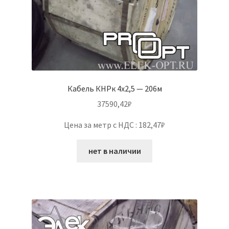
Кабель КНРк 4х2,5 — 206м
37590,42
₽
Цена за метр с НДС : 182,47₽
нет в наличии