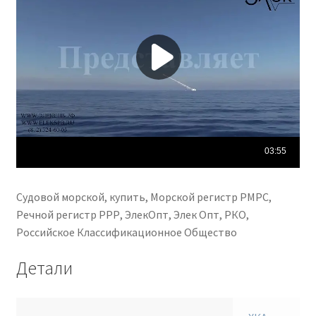
Альметьевск Петропавловск-Камчатский Сызрань
Каменск-Уральский Новочеркасск Хасавюрт Златоуст
Северодвинск Керчь Миасс Салават Копейск Пятигорск
Электросталь Майкоп Находка Березники Нефтекамск
Серпухов Обнинск Кызыл Каспийск Ковров Дербент и
прочие города Российской Федерации
Судовой морской, купить, Морской регистр РМРС,
Речной регистр РРР, ЭлекОпт, Элек Опт, РКО,
Российское Классификационное Общество
Детали