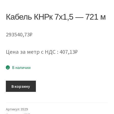
Кабель КНРк 7х1,5 — 721 м
293540,73
₽
Цена за метр с НДС : 407,13₽
В наличии
Количество
В корзину
товара
Кабель
КНРк
7х1,5
Артикул:
3529