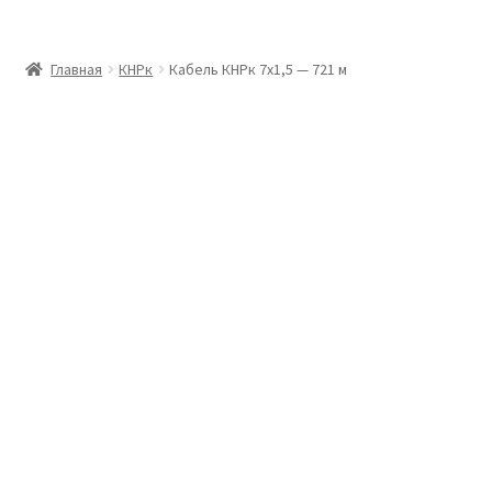
Главная
Главная
КНРк
Кабель КНРк 7х1,5 — 721 м
Доставка и оплата
Контакты
Розница
Заказать отмотку