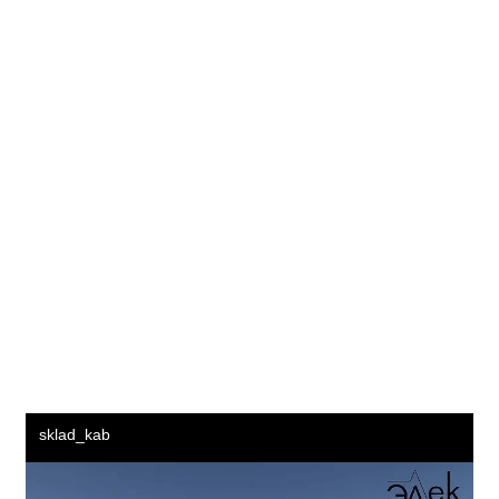
Челябинск Уфа Самара Ростов-на-Дону Краснодар Омск
Воронеж Пермь Волгоград Саратов Тюмень Тольятти
Махачкала Барнаул Ижевск Хабаровск Ульяновск
Иркутск Владивосток Ярославль Севастополь
Ставрополь Томск Кемерово Набережные Челны
Оренбург Новокузнецк Рязань Чебоксары Калининград
Пенза Липецк Киров Астрахань Тула Сочи Курск Улан-
Удэ Сургут Тверь Магнитогорск Брянск Якутск Иваново
Владимир Симферополь Грозный Чита Нижний Тагил
Калуга Белгород Волжский Подольск Вологда Саранск
Смоленск Курган Череповец Архангельск Владикавказ
Орёл Нижневартовск Йошкар-Ола Стерлитамак
Мурманск Кострома Новороссийск Тамбов Нальчик
Таганрог Нижнекамск Благовещенск Петрозаводск
Комсомольск-на-Амуре Великий Новгород Шахты
Братск Сыктывкар Ангарск Старый Оскол Красногорск
Орск Псков Абакан Армавир Бийск Южно-Сахалинск
Уссурийск Норильск Прокопьевск Рыбинск Волгодонск