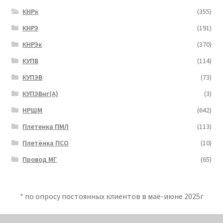
КНРк
(355)
КНРЭ
(191)
КНРЭк
(370)
КУПВ
(114)
КУПЭВ
(73)
КУПЭВнг(А)
(3)
НРШМ
(642)
Плетенка ПМЛ
(113)
Плетёнка ПСО
(10)
Провод МГ
(65)
* по опросу постоянных клиентов в мае-июне 2025г