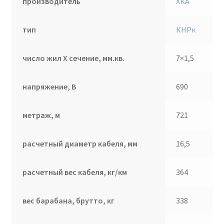
производитель
ХКА
тип
КНРк
число жил Х сечение, мм.кв.
7×1,5
напряжение, В
690
метраж, м
721
расчетный диаметр кабеля, мм
16,5
расчетный вес кабеля, кг/км
364
вес барабана, брутто, кг
338