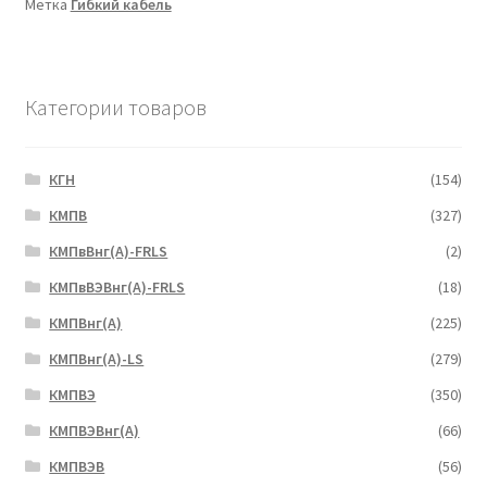
Метка
Гибкий кабель
Категории товаров
КГН
(154)
КМПВ
(327)
КМПвВнг(А)-FRLS
(2)
КМПвВЭВнг(А)-FRLS
(18)
КМПВнг(А)
(225)
КМПВнг(А)-LS
(279)
КМПВЭ
(350)
КМПВЭBнг(А)
(66)
КМПВЭВ
(56)