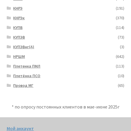
КНРЭ
(191)
КНРЭк
(370)
КУПВ
(114)
КУПЭВ
(73)
КУПЭВнг(А)
(3)
НРШМ
(642)
Плетенка ПМЛ
(113)
Плетёнка ПСО
(10)
Провод МГ
(65)
* по опросу постоянных клиентов в мае-июне 2025г
Мой аккаунт