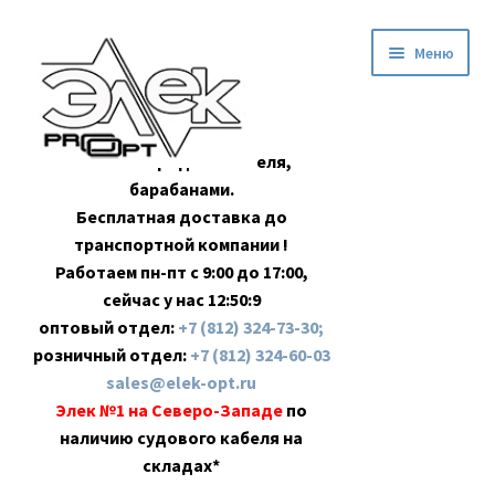
Перейти
Перейти
Меню
к
к
навигации
содержимому
Оптовая продажа кабеля,
барабанами.
Бесплатная доставка до
транспортной компании !
Работаем пн-пт с 9:00 до 17:00,
сейчас у нас
12:50:9
оптовый отдел:
+7 (812) 324-73-30;
розничный отдел:
+7 (812) 324-60-03
sales@elek-opt.ru
Элек №1 на Северо-Западе
по
наличию судового кабеля на
складах*