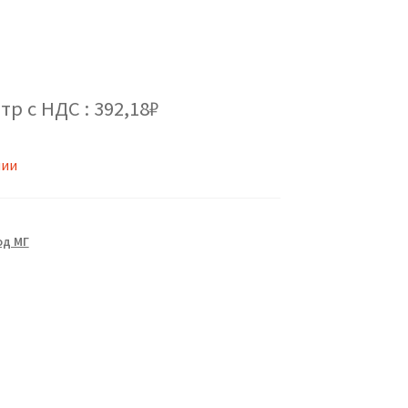
тр с НДС : 392,18₽
чии
од МГ