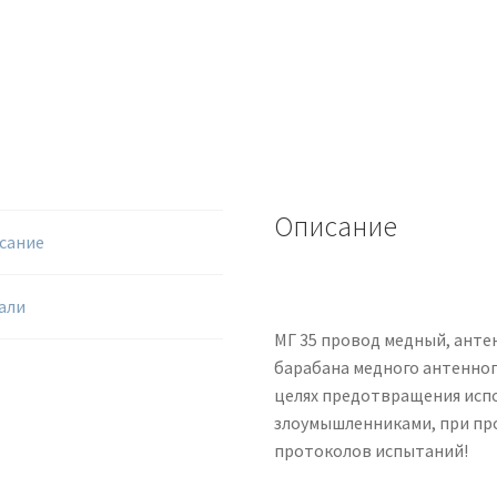
Описание
сание
али
МГ 35 провод медный, анте
барабана медного антенног
целях предотвращения исп
злоумышленниками, при пр
протоколов испытаний!