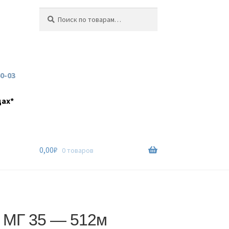
Искать:
Поиск
60-03
дах*
0,00
₽
0 товаров
 МГ 35 — 512м