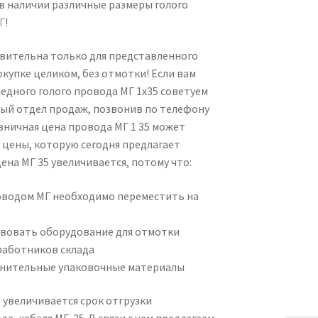
 в наличии различные размеры голого
Г
!
твительна только для представленного
покупке целиком, без отмотки! Если вам
едного голого провода МГ 1х35 советуем
ный отдел продаж, позвонив по телефону
озничная цена провода МГ 1 35 может
 цены, которую сегодня предлагает
ена МГ 35 увеличивается, потому что:
оводом МГ необходимо переместить на
вовать оборудование для отмотки
работников склада
нительные упаковочные материалы
 увеличивается срок отгрузки