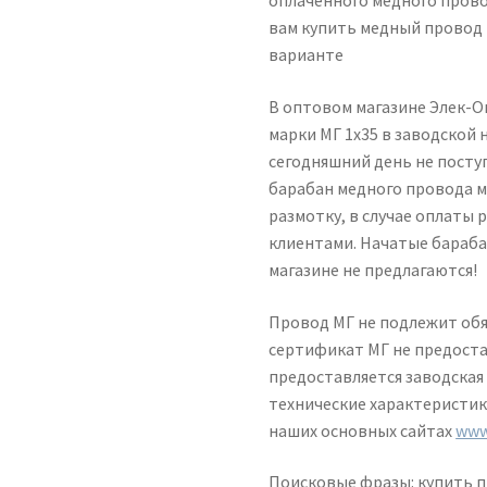
оплаченного медного провод
вам купить медный провод
варианте
В оптовом магазине Элек-
марки МГ 1х35 в заводской 
сегодняшний день не посту
барабан медного провода м
размотку, в случае оплаты
клиентами. Начатые бараба
магазине не предлагаются!
Провод МГ не подлежит обя
сертификат МГ не предоста
предоставляется заводская
технические характеристик
наших основных сайтах
www
Поисковые фразы: купить 