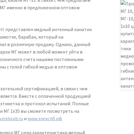
а, кабеля МГ-35. В связи с чем предлагаем
 МГ именно в предложенном оптовом
Опт представлен медный антенный канатик
намотке, барабан, который на
пил в розничную продажу. Однако, данный
арки МГ может в любой момент уйти в
 розничного счета нашими постоянными
ны с голой гибкой медью в оптовом
зательной сертификацией, в связи с чем
вляется. Вместе с оплаченной продукцией
 этикетка и протокол испытаний. Полные
и МГ 1х35 вы сможете посмотреть на
.elekspb.ru
и
www.элекспб.рф
провод МГ цена характеристики медный