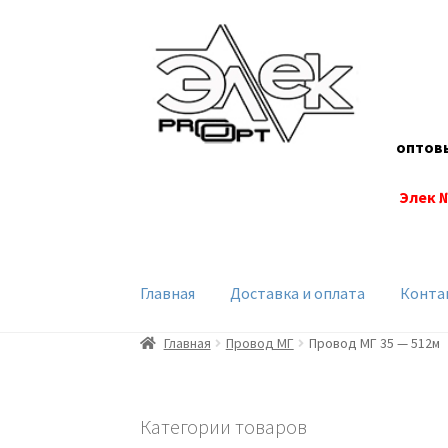
Перейти
Перейти
к
к
навигации
содержимому
оптов
Элек 
Главная
Доставка и оплата
Конта
Главная
Провод МГ
Провод МГ 35 — 512м
Категории товаров