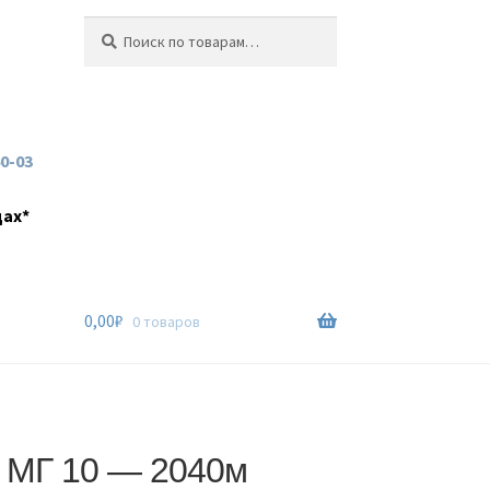
Искать:
Поиск
60-03
дах*
0,00
₽
0 товаров
 МГ 10 — 2040м