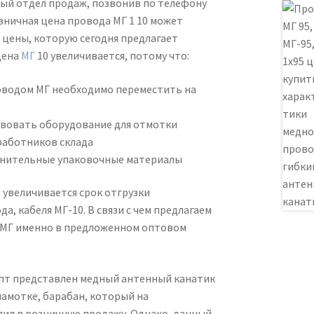
ный отдел продаж, позвонив по телефону
озничная цена провода МГ 1 10 может
 цены, которую сегодня предлагает
цена
МГ
10 увеличивается, потому что:
оводом МГ необходимо переместить на
вовать оборудование для отмотки
работников склада
нительные упаковочные материалы
 увеличивается срок отгрузки
а, кабеля МГ-10. В связи с чем предлагаем
 МГ именно в предложенном оптовом
Опт представлен медный антенный канатик
намотке, барабан, который на
пил в розничную продажу. Однако, данный