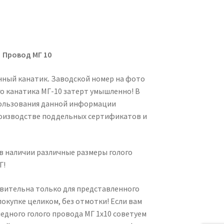
Провод МГ 10
нный канатик
.
Заводской номер на фото
о канатика МГ-10 затерт умышленно! В
ользования данной информации
оизводстве поддельных сертификатов и
 в наличии различные размеры голого
Г!
твительна только для представленного
 покупке целиком, без отмотки! Если вам
едного голого провода МГ 1х10 советуем