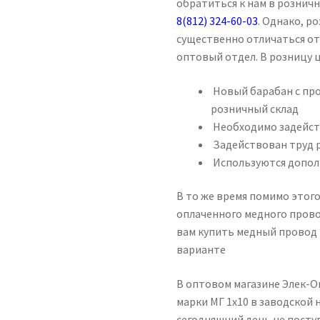
обратиться к нам в рознич
8(812) 324-60-03
. Однако, р
существенно отличаться от
оптовый отдел. В розницу 
Новый барабан с пр
розничный склад
Необходимо задейст
Задействован труд 
Используются допол
В то же время помимо этого
оплаченного медного провод
вам купить медный провод
варианте
В оптовом магазине Элек-
марки МГ 1х10 в заводской 
сегодняшний день не посту