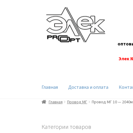
Перейти
Перейти
к
к
навигации
содержимому
оптов
Элек 
Главная
Доставка и оплата
Конта
Главная
Провод МГ
Провод МГ 10 — 2040м
Категории товаров