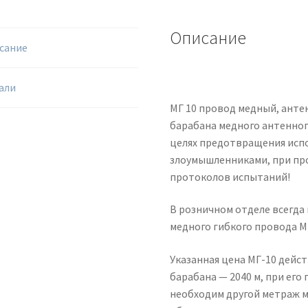
Описание
сание
али
МГ 10 провод медный, анте
барабана медного антенног
целях предотвращения исп
злоумышленниками, при пр
протоколов испытаний!
В розничном отделе всегда
медного гибкого провода М
Указанная цена МГ-10 дейс
барабана — 2040 м, при его
необходим другой метраж м