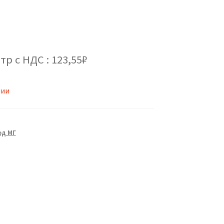
тр с НДС : 123,55₽
чии
од МГ