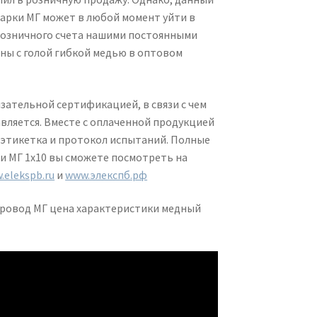
арки МГ может в любой момент уйти в
 розничного счета нашими постоянными
ны с голой гибкой медью в оптовом
зательной сертификацией, в связи с чем
вляется. Вместе с оплаченной продукцией
 этикетка и протокол испытаний. Полные
и МГ 1х10 вы сможете посмотреть на
.elekspb.ru
и
www.элекспб.рф
провод МГ цена характеристики медный