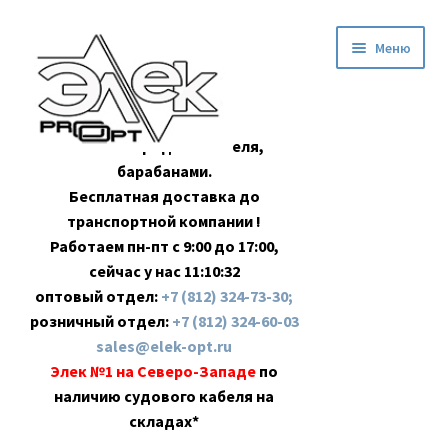
Перейти
Перейти
Меню
к
к
навигации
содержимому
Оптовая продажа кабеля,
барабанами.
Бесплатная доставка до
транспортной компании !
Работаем пн-пт с 9:00 до 17:00,
сейчас у нас
11:10:33
оптовый отдел:
+7 (812) 324-73-30;
розничный отдел:
+7 (812) 324-60-03
sales@elek-opt.ru
Элек №1 на Северо-Западе
по
наличию судового кабеля на
складах*