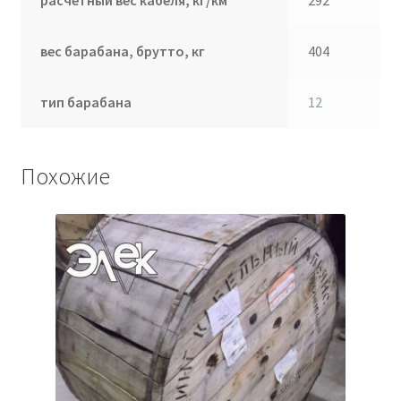
расчетный вес кабеля, кг/км
292
вес барабана, брутто, кг
404
тип барабана
12
Похожие