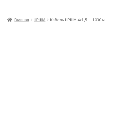
Главная
Главная
НРШМ
Кабель НРШМ 4х1,5 — 1030 м
Доставка и оплата
Контакты
Розница
Заказать отмотку