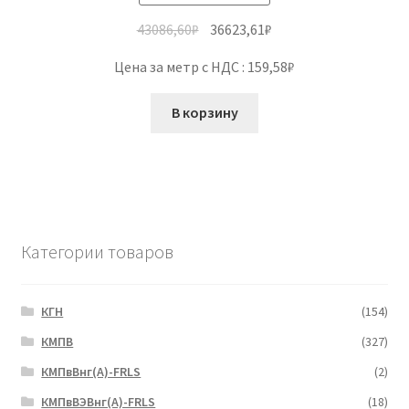
43086,60
₽
36623,61
₽
Цена за метр с НДС : 159,58₽
В корзину
Категории товаров
КГН
(154)
КМПВ
(327)
КМПвВнг(А)-FRLS
(2)
КМПвВЭВнг(А)-FRLS
(18)