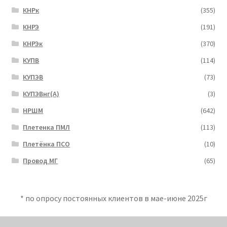
КНРк
(355)
КНРЭ
(191)
КНРЭк
(370)
КУПВ
(114)
КУПЭВ
(73)
КУПЭВнг(А)
(3)
НРШМ
(642)
Плетенка ПМЛ
(113)
Плетёнка ПСО
(10)
Провод МГ
(65)
* по опросу постоянных клиентов в мае-июне 2025г