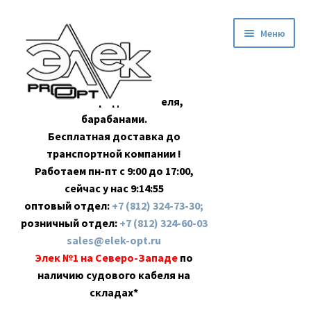
Перейти
Перейти
Меню
к
к
навигации
содержимому
Оптовая продажа кабеля,
барабанами.
Бесплатная доставка до
транспортной компании !
Работаем пн-пт с 9:00 до 17:00,
сейчас у нас
9:14:56
оптовый отдел:
+7 (812) 324-73-30;
розничный отдел:
+7 (812) 324-60-03
sales@elek-opt.ru
Элек №1 на Северо-Западе
по
наличию судового кабеля на
складах*