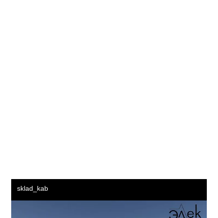
Воронеж Пермь Волгоград Саратов Тюмень Тольятти
Махачкала Барнаул Ижевск Хабаровск Ульяновск
Иркутск Владивосток Ярославль Севастополь
Ставрополь Томск Кемерово Набережные Челны
Оренбург Новокузнецк Рязань Чебоксары Калининград
Пенза Липецк Киров Астрахань Тула Сочи Курск Улан-
Удэ Сургут Тверь Магнитогорск Брянск Якутск Иваново
Владимир Симферополь Грозный Чита Нижний Тагил
Калуга Белгород Волжский Подольск Вологда Саранск
Смоленск Курган Череповец Архангельск Владикавказ
Орёл Нижневартовск Йошкар-Ола Стерлитамак
Мурманск Кострома Новороссийск Тамбов Нальчик
Таганрог Нижнекамск Благовещенск Петрозаводск
Комсомольск-на-Амуре Великий Новгород Шахты
Братск Сыктывкар Ангарск Старый Оскол Красногорск
Орск Псков Абакан Армавир Бийск Южно-Сахалинск
Уссурийск Норильск Прокопьевск Рыбинск Волгодонск