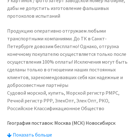
У картинок / фото затёрт заводской номер на бирке,
дабы не допустить изготовление фальшивых
протоколов испытаний
Продукцию оперативно отгружаем любыми
транспортными компаниями. До ТК в Санкт-
Петербурге довозим бесплатно! Однако, отгрузка
конечному покупателю осуществляется только после
осуществления 100% оплаты! Исключения могут быть
сделаны только в отношении наших постоянных
клиентов, зарекомендовавших себя как надежные и
добросовестные партнёры
Судовой морской, купить, Морской регистр РМРС,
Речной регистр РРР, ЭлекОпт, Элек Опт, РКО,
Российское Классификационное Общество
География поставок: Москва (МСК) Новосибирск
Екатеринбург (ЕКБ) Казань Красноярск Н.Новгород
Показать больше
Челябинск Уфа Самара Ростов-на-Дону Краснодар Омск