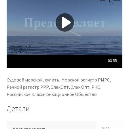
Альметьевск Петропавловск-Камчатский Сызрань
Каменск-Уральский Новочеркасск Хасавюрт Златоуст
Северодвинск Керчь Миасс Салават Копейск Пятигорск
Электросталь Майкоп Находка Березники Нефтекамск
Серпухов Обнинск Кызыл Каспийск Ковров Дербент и
прочие города Российской Федерации
Судовой морской, купить, Морской регистр РМРС,
Речной регистр РРР, ЭлекОпт, Элек Опт, РКО,
Российское Классификационное Общество
Детали
производитель
ХКА