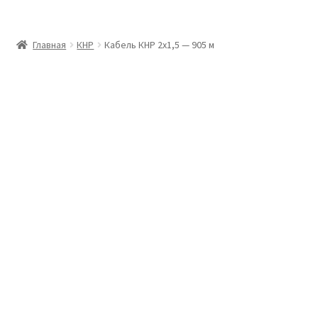
Главная
Главная
КНР
Кабель КНР 2х1,5 — 905 м
Доставка и оплата
Контакты
Розница
Заказать отмотку