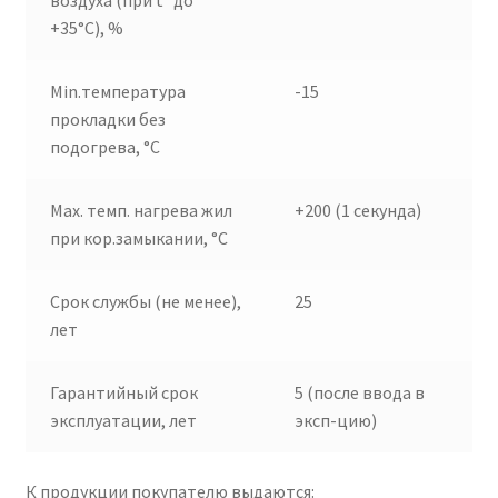
воздуха (при t° до
+35°С), %
Min.температура
-15
прокладки без
подогрева, °С
Max. темп. нагрева жил
+200 (1 секунда)
при кор.замыкании, °C
Срок службы (не менее),
25
лет
Гарантийный срок
5 (после ввода в
эксплуатации, лет
эксп-цию)
К продукции покупателю выдаются: