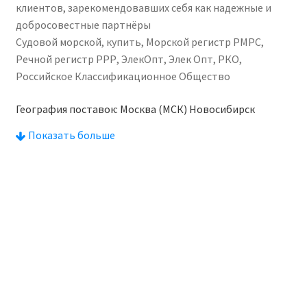
клиентов, зарекомендовавших себя как надежные и
добросовестные партнёры
Судовой морской, купить, Морской регистр РМРС,
Речной регистр РРР, ЭлекОпт, Элек Опт, РКО,
Российское Классификационное Общество
География поставок: Москва (МСК) Новосибирск
Екатеринбург (ЕКБ) Казань Красноярск Н.Новгород
Показать больше
Челябинск Уфа Самара Ростов-на-Дону Краснодар Омск
Воронеж Пермь Волгоград Саратов Тюмень Тольятти
Махачкала Барнаул Ижевск Хабаровск Ульяновск
Иркутск Владивосток Ярославль Севастополь
Ставрополь Томск Кемерово Набережные Челны
Оренбург Новокузнецк Рязань Чебоксары Калининград
Пенза Липецк Киров Астрахань Тула Сочи Курск Улан-
Удэ Сургут Тверь Магнитогорск Брянск Якутск Иваново
Владимир Симферополь Грозный Чита Нижний Тагил
Калуга Белгород Волжский Подольск Вологда Саранск