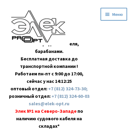
Перейти
Перейти
Меню
к
к
навигации
содержимому
Оптовая продажа кабеля,
барабанами.
Бесплатная доставка до
транспортной компании !
Работаем пн-пт с 9:00 до 17:00,
сейчас у нас
14:12:26
оптовый отдел:
+7 (812) 324-73-30;
розничный отдел:
+7 (812) 324-60-03
sales@elek-opt.ru
Элек №1 на Северо-Западе
по
наличию судового кабеля на
складах*