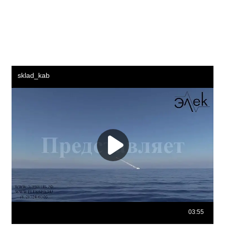
Смоленск Курган Череповец Архангельск Владикавказ
Орёл Нижневартовск Йошкар-Ола Стерлитамак
Мурманск Кострома Новороссийск Тамбов Нальчик
Таганрог Нижнекамск Благовещенск Петрозаводск
Комсомольск-на-Амуре Великий Новгород Шахты
Братск Сыктывкар Ангарск Старый Оскол Красногорск
Орск Псков Абакан Армавир Бийск Южно-Сахалинск
Уссурийск Норильск Прокопьевск Рыбинск Волгодонск
Альметьевск Петропавловск-Камчатский Сызрань
Каменск-Уральский Новочеркасск Хасавюрт Златоуст
Северодвинск Керчь Миасс Салават Копейск Пятигорск
Электросталь Майкоп Находка Березники Нефтекамск
Серпухов Обнинск Кызыл Каспийск Ковров Дербент и
прочие города Российской Федерации