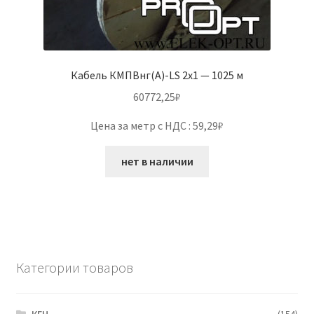
Кабель КМПВнг(А)-LS 2х1 — 1025 м
60772,25
₽
Цена за метр с НДС : 59,29₽
нет в наличии
Категории товаров
КГН
(154)