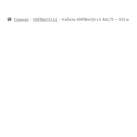
Главная
Главная
КМПВнг(А)-LS
Кабель КМПВнг(А)-LS 4х0,75 — 502 м
Доставка и оплата
Контакты
Розница
Заказать отмотку