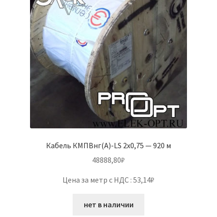
Кабель КМПВнг(А)-LS 2х0,75 — 920 м
48888,80
₽
Цена за метр с НДС : 53,14₽
нет в наличии