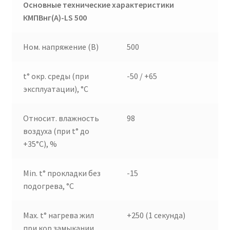
Основные технические характеристики
КМПВнг(А)-
LS
500
Ном. напряжение (В)
500
t° окр. среды (при
-50 / +65
эксплуатации), °C
Относит. влажность
98
воздуха (при t° до
+35°C), %
Min. t° прокладки без
-15
подогрева, °C
Max. t° нагрева жил
+250 (1 секунда)
при кор.замыкании,