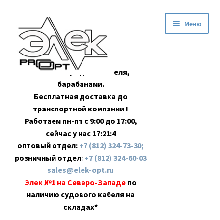
Перейти
Перейти
Меню
к
к
навигации
содержимому
Оптовая продажа кабеля,
барабанами.
Бесплатная доставка до
транспортной компании !
Работаем пн-пт с 9:00 до 17:00,
сейчас у нас
17:21:4
оптовый отдел:
+7 (812) 324-73-30;
розничный отдел:
+7 (812) 324-60-03
sales@elek-opt.ru
Элек №1 на Северо-Западе
по
наличию судового кабеля на
складах*