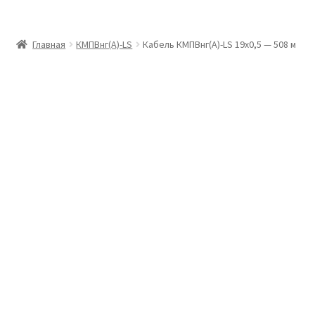
Главная
Главная
КМПВнг(А)-LS
Кабель КМПВнг(А)-LS 19х0,5 — 508 м
Доставка и оплата
Контакты
Розница
Заказать отмотку