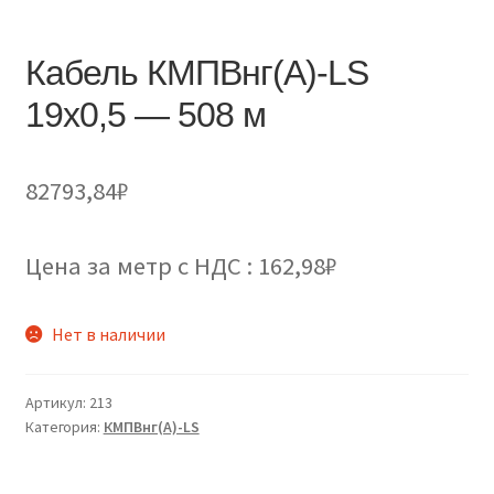
Кабель КМПВнг(А)-LS
19х0,5 — 508 м
82793,84
₽
Цена за метр с НДС : 162,98₽
Нет в наличии
Артикул:
213
Категория:
КМПВнг(А)-LS