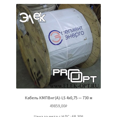
Кабель КМПВнг(А)-LS 4х0,75 — 730 м
49859,00
₽
Цена за метр с НДС : 68,30₽