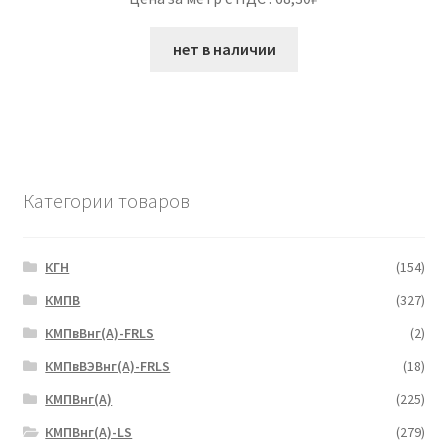
нет в наличии
Категории товаров
КГН
(154)
КМПВ
(327)
КМПвВнг(А)-FRLS
(2)
КМПвВЭВнг(А)-FRLS
(18)
КМПВнг(А)
(225)
КМПВнг(А)-LS
(279)