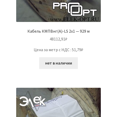
Кабель КМПВнг(А)-LS 2х1 — 929 м
48112,91
₽
Цена за метр с НДС : 51,79₽
нет в наличии