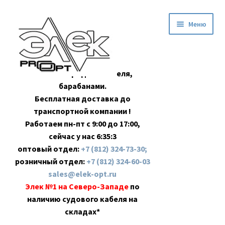
Перейти
Перейти
Меню
к
к
навигации
содержимому
Оптовая продажа кабеля,
барабанами.
Бесплатная доставка до
транспортной компании !
Работаем пн-пт с 9:00 до 17:00,
сейчас у нас
6:35:3
оптовый отдел:
+7 (812) 324-73-30;
розничный отдел:
+7 (812) 324-60-03
sales@elek-opt.ru
Элек №1 на Северо-Западе
по
наличию судового кабеля на
складах*