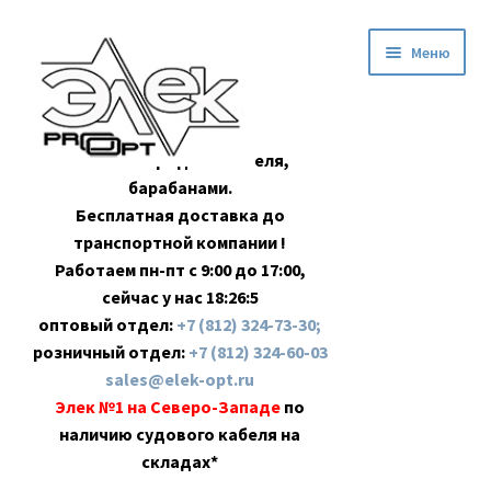
Перейти
Перейти
Меню
к
к
навигации
содержимому
Оптовая продажа кабеля,
барабанами.
Бесплатная доставка до
транспортной компании !
Работаем пн-пт с 9:00 до 17:00,
сейчас у нас
18:26:6
оптовый отдел:
+7 (812) 324-73-30;
розничный отдел:
+7 (812) 324-60-03
sales@elek-opt.ru
Элек №1 на Северо-Западе
по
наличию судового кабеля на
складах*