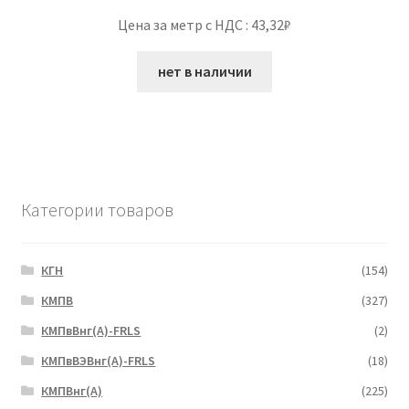
Цена за метр с НДС : 43,32₽
нет в наличии
Категории товаров
КГН
(154)
КМПВ
(327)
КМПвВнг(А)-FRLS
(2)
КМПвВЭВнг(А)-FRLS
(18)
КМПВнг(А)
(225)