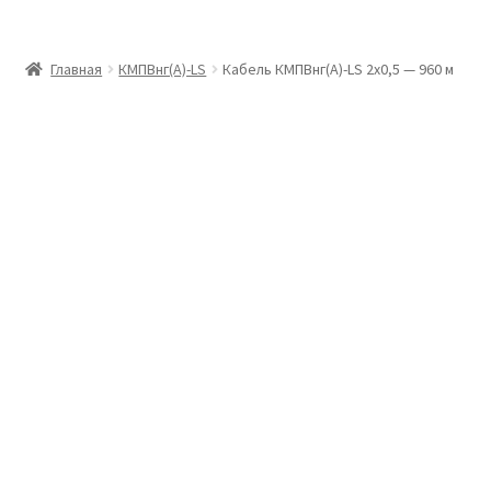
Главная
Главная
КМПВнг(А)-LS
Кабель КМПВнг(А)-LS 2х0,5 — 960 м
Доставка и оплата
Контакты
Розница
Заказать отмотку