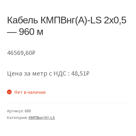
Кабель КМПВнг(А)-LS 2х0,5
— 960 м
46569,60
₽
Цена за метр с НДС : 48,51₽
Нет в наличии
Артикул:
688
Категория:
КМПВнг(А)-LS