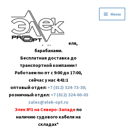
Перейти
Перейти
Меню
к
к
навигации
содержимому
Оптовая продажа кабеля,
барабанами.
Бесплатная доставка до
транспортной компании !
Работаем пн-пт с 9:00 до 17:00,
сейчас у нас
4:41:2
оптовый отдел:
+7 (812) 324-73-30;
розничный отдел:
+7 (812) 324-60-03
sales@elek-opt.ru
Элек №1 на Северо-Западе
по
наличию судового кабеля на
складах*