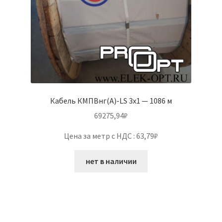
Кабель КМПВнг(А)-LS 3х1 — 1086 м
69275,94
₽
Цена за метр с НДС : 63,79₽
нет в наличии