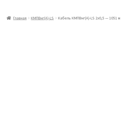
Главная
Главная
КМПВнг(А)-LS
Кабель КМПВнг(А)-LS 2х0,5 — 1051 м
Доставка и оплата
Контакты
Розница
Заказать отмотку