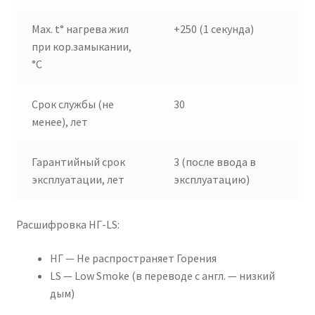
Max. t° нагрева жил
+250 (1 секунда)
при кор.замыкании,
°C
Срок службы (не
30
менее), лет
Гарантийный срок
3 (после ввода в
эксплуатации, лет
эксплуатацию)
Расшифровка НГ-LS:
НГ — Не распространяет Горения
LS — Low Smoke (в переводе с англ. — низкий
дым)