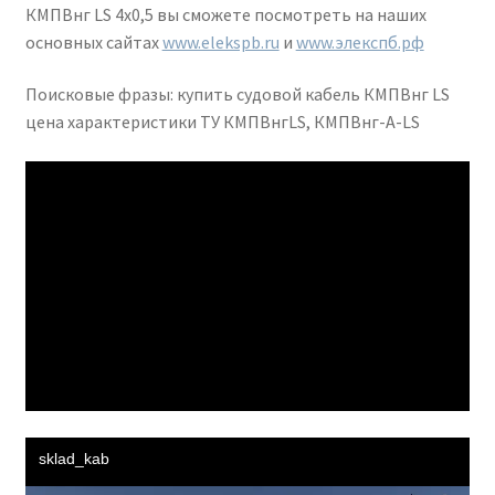
КМПВнг LS 4х0,5 вы сможете посмотреть на наших
основных сайтах
www.elekspb.ru
и
www.элекспб.рф
Поисковые фразы: купить судовой кабель КМПВнг LS
цена характеристики ТУ КМПВнгLS, КМПВнг-А-LS