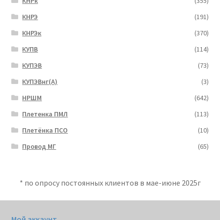
КНРк
(355)
КНРЭ
(191)
КНРЭк
(370)
КУПВ
(114)
КУПЭВ
(73)
КУПЭВнг(А)
(3)
НРШМ
(642)
Плетенка ПМЛ
(113)
Плетёнка ПСО
(10)
Провод МГ
(65)
* по опросу постоянных клиентов в мае-июне 2025г
Мой аккаунт