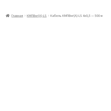
Главная
Главная
КМПВнг(А)-LS
Кабель КМПВнг(А)-LS 4х0,5 — 500 м
Доставка и оплата
Контакты
Розница
Заказать отмотку