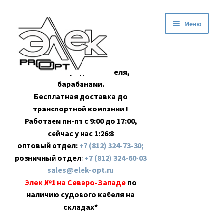
Перейти
Перейти
Меню
к
к
навигации
содержимому
Оптовая продажа кабеля,
барабанами.
Бесплатная доставка до
транспортной компании !
Работаем пн-пт с 9:00 до 17:00,
сейчас у нас
1:26:9
оптовый отдел:
+7 (812) 324-73-30;
розничный отдел:
+7 (812) 324-60-03
sales@elek-opt.ru
Элек №1 на Северо-Западе
по
наличию судового кабеля на
складах*