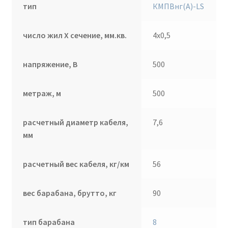
тип
КМПВнг(А)-LS
число жил Х сечение, мм.кв.
4х0,5
напряжение, В
500
метраж, м
500
расчетный диаметр кабеля,
7,6
мм
расчетный вес кабеля, кг/км
56
вес барабана, брутто, кг
90
тип барабана
8