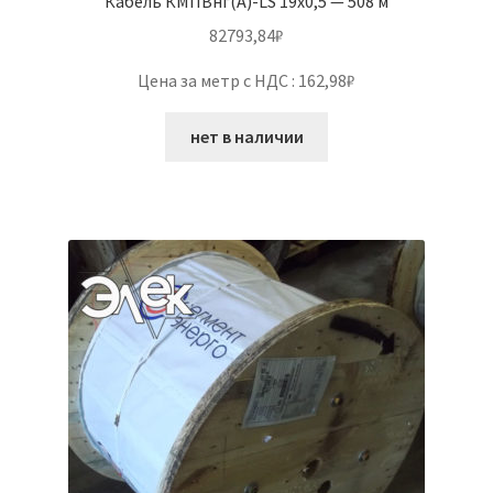
Кабель КМПВнг(А)-LS 19х0,5 — 508 м
82793,84
₽
Цена за метр с НДС : 162,98₽
нет в наличии