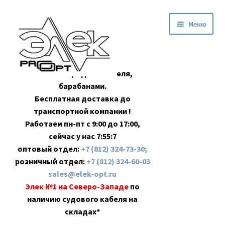
Перейти
Перейти
Меню
к
к
навигации
содержимому
Оптовая продажа кабеля,
барабанами.
Бесплатная доставка до
транспортной компании !
Работаем пн-пт с 9:00 до 17:00,
сейчас у нас
7:55:7
оптовый отдел:
+7 (812) 324-73-30;
розничный отдел:
+7 (812) 324-60-03
sales@elek-opt.ru
Элек №1 на Северо-Западе
по
наличию судового кабеля на
складах*