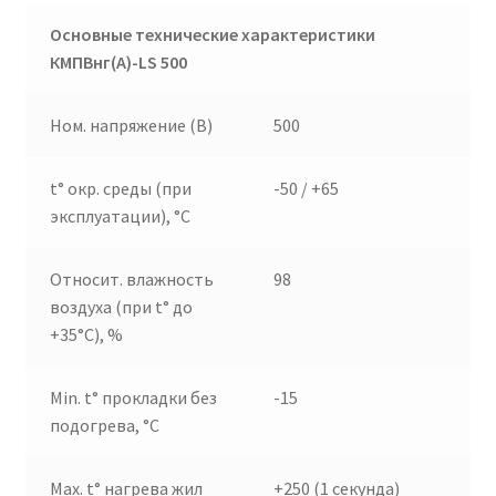
Основные технические характеристики
КМПВнг(А)-
LS
500
Ном. напряжение (В)
500
t° окр. среды (при
-50 / +65
эксплуатации), °C
Относит. влажность
98
воздуха (при t° до
+35°C), %
Min. t° прокладки без
-15
подогрева, °C
Max. t° нагрева жил
+250 (1 секунда)