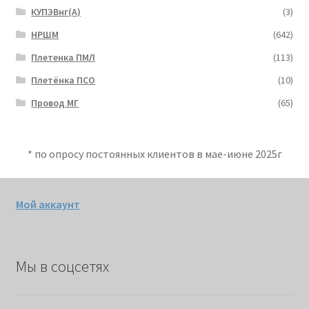
КУПЭВнг(А)
(3)
НРШМ
(642)
Плетенка ПМЛ
(113)
Плетёнка ПСО
(10)
Провод МГ
(65)
* по опросу постоянных клиентов в мае-июне 2025г
Мой аккаунт
Мы в соцсетях