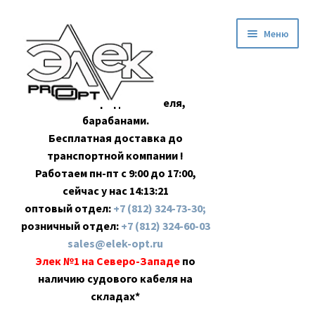
Перейти
Перейти
Меню
к
к
навигации
содержимому
Оптовая продажа кабеля,
барабанами.
Бесплатная доставка до
транспортной компании !
Работаем пн-пт с 9:00 до 17:00,
сейчас у нас
14:13:21
оптовый отдел:
+7 (812) 324-73-30;
розничный отдел:
+7 (812) 324-60-03
sales@elek-opt.ru
Элек №1 на Северо-Западе
по
наличию судового кабеля на
складах*