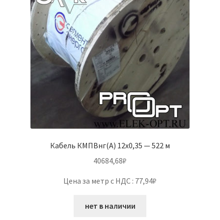
Кабель КМПВнг(А) 12х0,35 — 522 м
40684,68
₽
Цена за метр с НДС : 77,94₽
нет в наличии