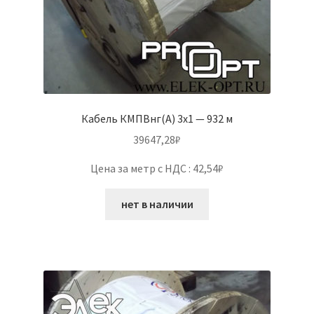
Кабель КМПВнг(А) 3х1 — 932 м
39647,28
₽
Цена за метр с НДС : 42,54₽
нет в наличии