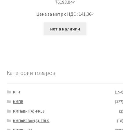
76193,04
₽
Цена за метр с НДС : 141,36₽
нет в наличии
Категории товаров
КГН
(154)
КМПВ
(327)
КМПвВнг(А)-FRLS
(2)
КМПвВЭВнг(А)-FRLS
(18)