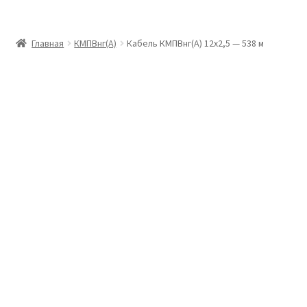
Главная
Главная
КМПВнг(А)
Кабель КМПВнг(А) 12х2,5 — 538 м
Доставка и оплата
Контакты
Розница
Заказать отмотку