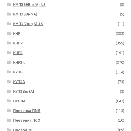
КМПЭВЭВнг(А)-LS
(8)
КМПЭВЭнг(А)
(5)
КМПЭВЭнг(А)-LS
(11)
КНР
(382)
КНРк
(355)
КНРЭ
(191)
КНРЭк
(370)
КУПВ
(114)
КУПЭВ
(73)
КУПЭВнг(А)
(3)
НРШМ
(642)
Плетенка ПМЛ
(113)
Плетёнка ПСО
(10)
Провод МГ
(65)