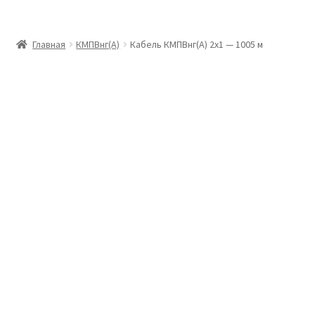
Главная
Главная
КМПВнг(А)
Кабель КМПВнг(А) 2х1 — 1005 м
Доставка и оплата
Контакты
Розница
Заказать отмотку