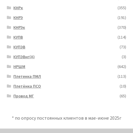
КНРк
(355)
КНРЭ
(191)
КНРЭк
(370)
КУПВ
(114)
КУПЭВ
(73)
КУПЭВнг(А)
(3)
НРШМ
(642)
Плетенка ПМЛ
(113)
Плетёнка ПСО
(10)
Провод МГ
(65)
* по опросу постоянных клиентов в мае-июне 2025г