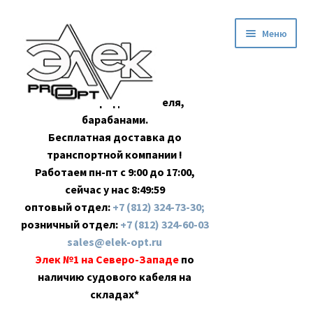
Перейти
Перейти
Меню
к
к
навигации
содержимому
Оптовая продажа кабеля,
барабанами.
Бесплатная доставка до
транспортной компании !
Работаем пн-пт с 9:00 до 17:00,
сейчас у нас
8:50:0
оптовый отдел:
+7 (812) 324-73-30;
розничный отдел:
+7 (812) 324-60-03
sales@elek-opt.ru
Элек №1 на Северо-Западе
по
наличию судового кабеля на
складах*