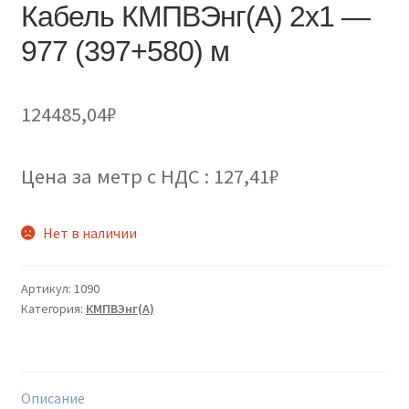
Кабель КМПВЭнг(А) 2х1 —
977 (397+580) м
124485,04
₽
Цена за метр с НДС : 127,41₽
Нет в наличии
Артикул:
1090
Категория:
КМПВЭнг(А)
Описание