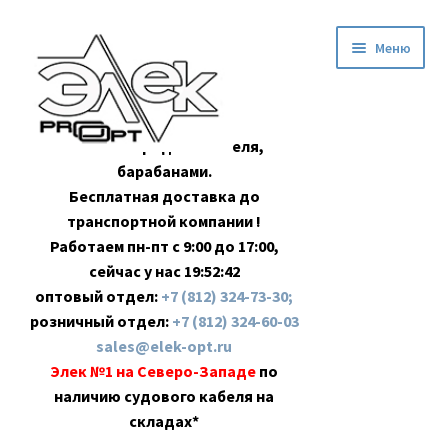
Перейти
Перейти
Меню
к
к
навигации
содержимому
Оптовая продажа кабеля,
барабанами.
Бесплатная доставка до
транспортной компании !
Работаем пн-пт с 9:00 до 17:00,
сейчас у нас
19:52:43
оптовый отдел:
+7 (812) 324-73-30;
розничный отдел:
+7 (812) 324-60-03
sales@elek-opt.ru
Элек №1 на Северо-Западе
по
наличию судового кабеля на
складах*