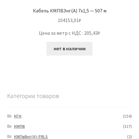
Кабель КМПВЭнг(А) 7х1,5 — 507 м
104153,01
₽
Цена за метр с НДС : 205,43₽
нет в наличии
Категории товаров
КГН
(154)
КМПВ
(327)
КМПвВнг(А)-FRLS
(2)