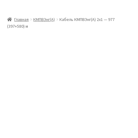
Главная
Главная
КМПВЭнг(А)
Кабель КМПВЭнг(А) 2х1 — 977
(397+580) м
Доставка и оплата
Контакты
Розница
Заказать отмотку