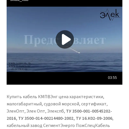
Купить кабель КМПВЭнг цена характеристики,
малогабаритный, судовой морской, сертификат,
ЭлекОпт, Элек Опт, Элекспб,
ТУ 3500-001-00545202-
2016, ТУ 3500-014-00214480-2002, ТУ 16.К02-09-2006
,
кабельный завод СегментЭнерго ПожСпецКабель