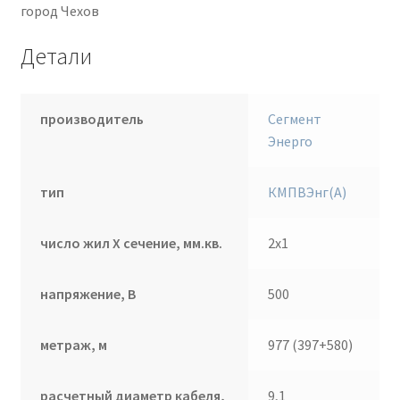
город Чехов
Детали
производитель
Сегмент
Энерго
тип
КМПВЭнг(А)
число жил Х сечение, мм.кв.
2х1
напряжение, В
500
метраж, м
977 (397+580)
расчетный диаметр кабеля,
9,1