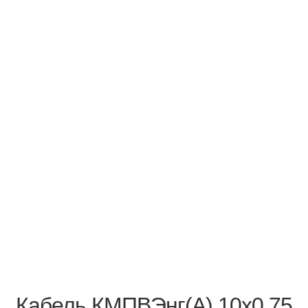
Кабель КМПВЭнг(А) 10х0,75