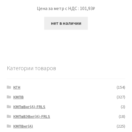
Цена за метр с НДС : 101,93₽
нет в наличии
Категории товаров
КГН
(154)
КМПВ
(327)
КМПвВнг(А)-FRLS
(2)
КМПвВЭВнг(А)-FRLS
(18)
КМПВнг(А)
(225)