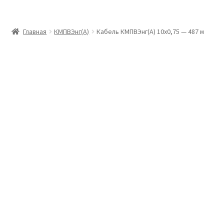
Главная
Главная
КМПВЭнг(А)
Кабель КМПВЭнг(А) 10х0,75 — 487 м
Доставка и оплата
Контакты
Розница
Заказать отмотку