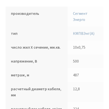
производитель
Сегмент
Энерго
тип
КМПВЭнг(А)
число жил Х сечение, мм.кв.
10х0,75
напряжение, В
500
метраж, м
487
расчетный диаметр кабеля,
12,8
мм
расчетный вес кабеля, кг/км
224