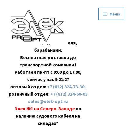
Перейти
Перейти
Меню
к
к
навигации
содержимому
Оптовая продажа кабеля,
барабанами.
Бесплатная доставка до
транспортной компании !
Работаем пн-пт с 9:00 до 17:00,
сейчас у нас
9:21:27
оптовый отдел:
+7 (812) 324-73-30;
розничный отдел:
+7 (812) 324-60-03
sales@elek-opt.ru
Элек №1 на Северо-Западе
по
наличию судового кабеля на
складах*