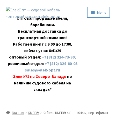
Перейти
Перейти
Меню
к
к
Оптовая продажа кабеля,
навигации
содержимому
барабанами.
Бесплатная доставка до
транспортной компании !
Работаем пн-пт с 9:00 до 17:00,
сейчас у нас
6:41:30
оптовый отдел:
+7 (812) 324-73-30;
розничный отдел:
+7 (812) 324-60-03
sales@elek-opt.ru
Элек №1 на Северо-Западе
по
наличию судового кабеля на
складах*
Главная
Главная
КМПВЭ
Кабель КМПВЭ 4х1 — 1044 м, сертификат