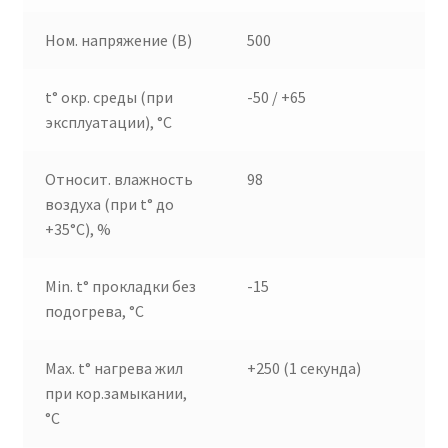
Ном. напряжение (В)
500
t° окр. среды (при
-50 / +65
эксплуатации), °C
Относит. влажность
98
воздуха (при t° до
+35°C), %
Min. t° прокладки без
-15
подогрева, °C
Max. t° нагрева жил
+250 (1 секунда)
при кор.замыкании,
°C