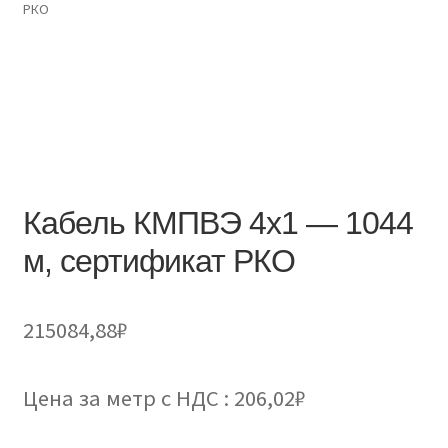
РКО
Доставка и оплата
Контакты
Розница
Заказать отмотку
Кабель КМПВЭ 4х1 — 1044
м, сертификат РКО
215084,88
₽
Цена за метр с НДС : 206,02₽