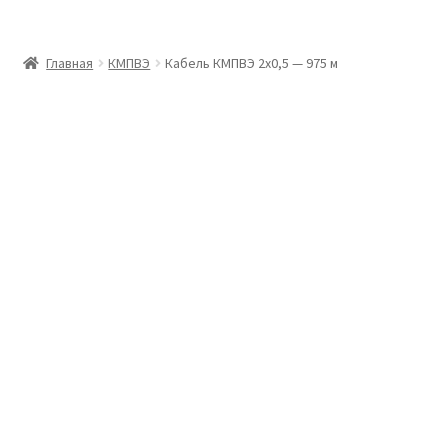
Главная
Главная
КМПВЭ
Кабель КМПВЭ 2х0,5 — 975 м
Доставка и оплата
Контакты
Розница
Заказать отмотку