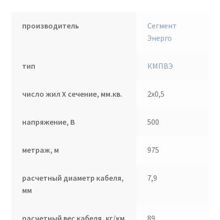
производитель
Сегмент
Энерго
тип
КМПВЭ
число жил Х сечение, мм.кв.
2х0,5
напряжение, В
500
метраж, м
975
расчетный диаметр кабеля,
7,9
мм
расчетный вес кабеля, кг/км
89