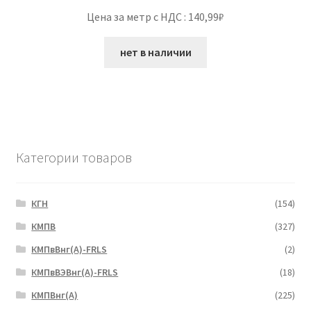
Цена за метр с НДС : 140,99₽
нет в наличии
Категории товаров
КГН
(154)
КМПВ
(327)
КМПвВнг(А)-FRLS
(2)
КМПвВЭВнг(А)-FRLS
(18)
КМПВнг(А)
(225)