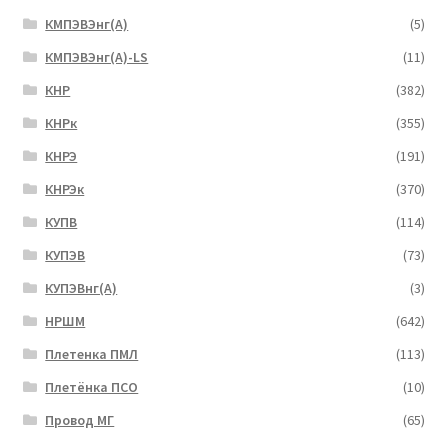
КМПЭВЭнг(А)
(5)
КМПЭВЭнг(А)-LS
(11)
КНР
(382)
КНРк
(355)
КНРЭ
(191)
КНРЭк
(370)
КУПВ
(114)
КУПЭВ
(73)
КУПЭВнг(А)
(3)
НРШМ
(642)
Плетенка ПМЛ
(113)
Плетёнка ПСО
(10)
Провод МГ
(65)