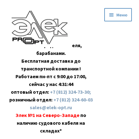
Перейти
Перейти
Меню
к
к
навигации
содержимому
Оптовая продажа кабеля,
барабанами.
Бесплатная доставка до
транспортной компании !
Работаем пн-пт с 9:00 до 17:00,
сейчас у нас
4:31:44
оптовый отдел:
+7 (812) 324-73-30;
розничный отдел:
+7 (812) 324-60-03
sales@elek-opt.ru
Элек №1 на Северо-Западе
по
наличию судового кабеля на
складах*