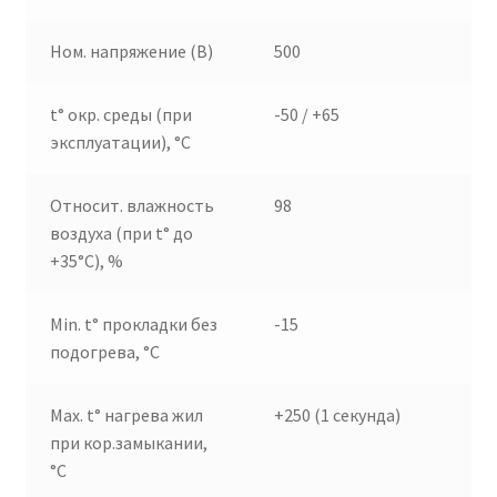
Ном. напряжение (В)
500
t° окр. среды (при
-50 / +65
эксплуатации), °C
Относит. влажность
98
воздуха (при t° до
+35°C), %
Min. t° прокладки без
-15
подогрева, °C
Max. t° нагрева жил
+250 (1 секунда)
при кор.замыкании,
°C