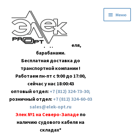
Перейти
Перейти
Меню
к
к
навигации
содержимому
Оптовая продажа кабеля,
барабанами.
Бесплатная доставка до
транспортной компании !
Работаем пн-пт с 9:00 до 17:00,
сейчас у нас
18:00:44
оптовый отдел:
+7 (812) 324-73-30;
розничный отдел:
+7 (812) 324-60-03
sales@elek-opt.ru
Элек №1 на Северо-Западе
по
наличию судового кабеля на
складах*