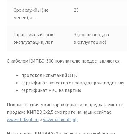
Срок службы (не
23
менее), лет
Гарантийный срок
3 (после ввода в
эксплуатации, лет
эксплуатацию)
С кабелем КМПВЭ-500 покупателю предоставляются:
протокол испытаний ОТК
сертификат качества от завода производителя
сертификат РКО на партию
Полные технические характеристики предлагаемого к
продаже КМПВЭ 3х2,5 смотрите на наших сайтах
www.elekspb.ru
и
www.элекспб.рф
На картинке КМПВЭ 3х2,5 удалён заводской номер