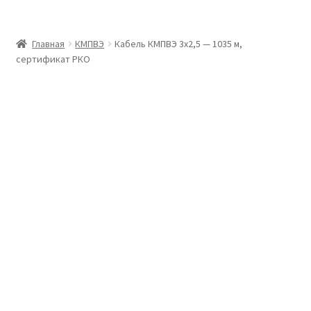
Главная
Главная
КМПВЭ
Кабель КМПВЭ 3х2,5 — 1035 м,
сертификат РКО
Доставка и оплата
Контакты
Розница
Заказать отмотку