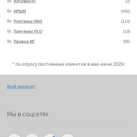
КУПЭВнг(А)
(3)
НРШМ
(642)
Плетенка ПМЛ
(113)
Плетёнка ПСО
(10)
Провод МГ
(65)
* по опросу постоянных клиентов в мае-июне 2025г
Мой аккаунт
Мы в соцсетях