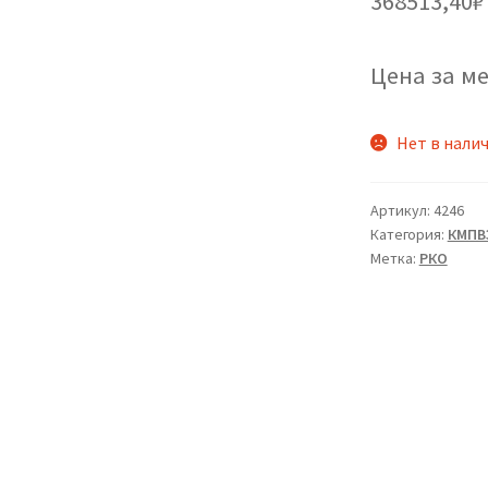
368513,40
₽
Цена за ме
Нет в нали
Артикул:
4246
Категория:
КМПВ
Метка:
РКО