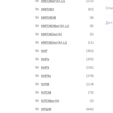
КМПЭВнг(А)-LS
(115)
Опи
КМПЭВЭ
(82)
КМПЭВЭВ
(6)
Дет
КМПЭВЭВнг(А)-LS
(8)
КМПЭВЭнг(А)
(5)
КМПЭВЭнг(А)-LS
(11)
КНР
(382)
КНРк
(355)
КНРЭ
(191)
КНРЭк
(370)
КУПВ
(114)
КУПЭВ
(73)
КУПЭВнг(А)
(3)
НРШМ
(642)