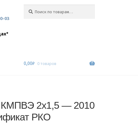
Искать:
Поиск
60-03
дах*
0,00
₽
0 товаров
 КМПВЭ 2х1,5 — 2010
тификат РКО