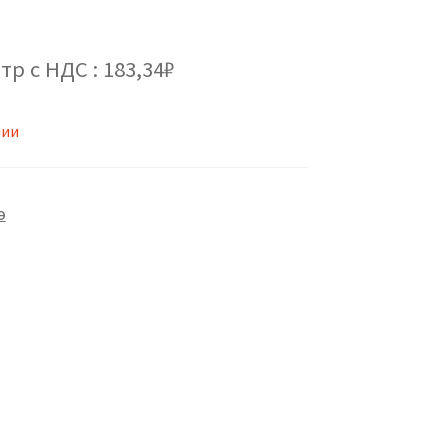
тр с НДС : 183,34₽
чии
Э