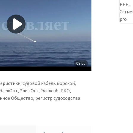
еристики, судовой кабель морской,
лекОпт, Элек Опт, Элекспб, РКО,
нное Общество, регистр судоходства