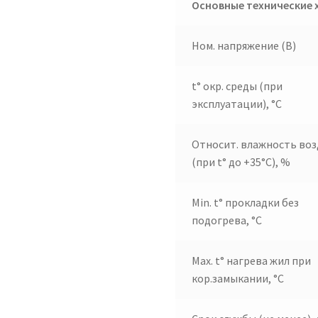
Основные технические 
Ном. напряжение (В)
t° окр. среды (при
эксплуатации), °C
Относит. влажность воз
(при t° до +35°C), %
Min. t° прокладки без
подогрева, °C
Max. t° нагрева жил при
кор.замыкании, °C