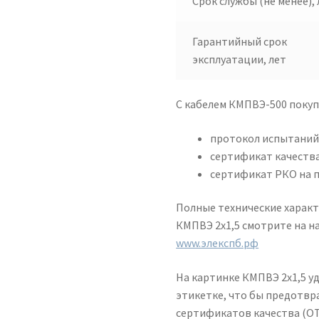
Срок службы (не менее), 
Гарантийный срок
эксплуатации, лет
С кабелем КМПВЭ-500 поку
протокол испытани
сертификат качества
сертификат РКО на 
Полные технические характ
КМПВЭ 2х1,5 смотрите на н
www.элекспб.рф
На картинке КМПВЭ 2х1,5 у
этикетке, что бы предотв
сертификатов качества (ОТ