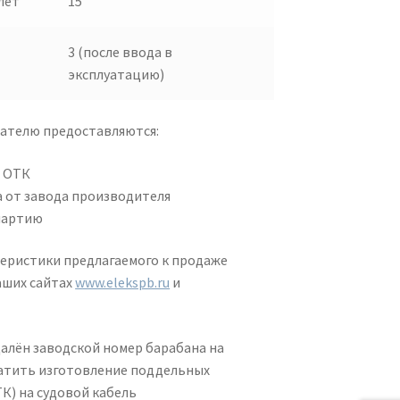
лет
15
3 (после ввода в
эксплуатацию)
пателю предоставляются:
й ОТК
 от завода производителя
партию
еристики предлагаемого к продаже
аших сайтах
www.elekspb.ru
и
далён заводской номер барабана на
ратить изготовление поддельных
К) на судовой кабель