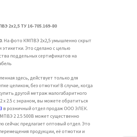
ПВЭ 2х2,5
ТУ 16-705.169-80
0
. На фото КМПВЭ 2х2,5 умышленно скрыт
 этикетки. Это сделано с целью
ства поддельных сертификатов на
абель
ленная здесь, действует только для
упке целиком, без отмотки! В случае, когда
купить другой метраж малогабаритного
2 х 2.5 с экраном, вы можете обратиться
03
в розничный отдел продаж ООО ЭЛЕК.
КМПВЭ 2 2.5 500В может существенно
ую сейчас предлагает оптовый отдел. Это
перемещения продукции, её отмотки и