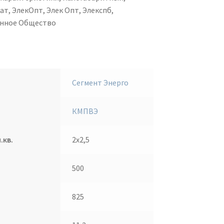
т, ЭлекОпт, Элек Опт, Элекспб,
онное Общество
Сегмент Энерго
КМПВЭ
.кв.
2х2,5
500
825