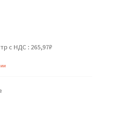
тр с НДС : 265,97₽
чии
Э