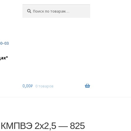
Искать:
Поиск
60-03
дах*
0,00
₽
0 товаров
 КМПВЭ 2х2,5 — 825