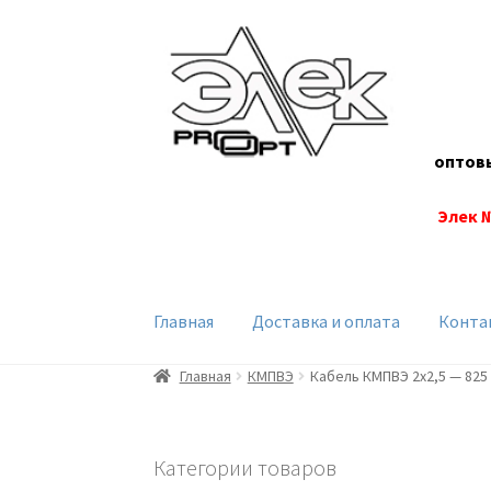
Перейти
Перейти
к
к
навигации
содержимому
оптов
Элек 
Главная
Доставка и оплата
Конта
Главная
КМПВЭ
Кабель КМПВЭ 2х2,5 — 825
Категории товаров