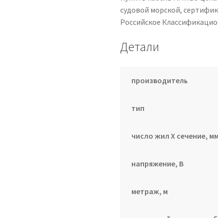
судовой морской, сертифика
Российское Классификаци
Детали
производитель
тип
число жил Х сечение, мм
напряжение, В
метраж, м