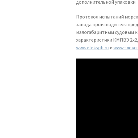
дополнительной упаковки
Протокол испытаний морск
завода производителя пред
малогабаритным судовым ка
характеристики КМПВЭ 2х2,
www.elekspb.ru
и
www.элекс