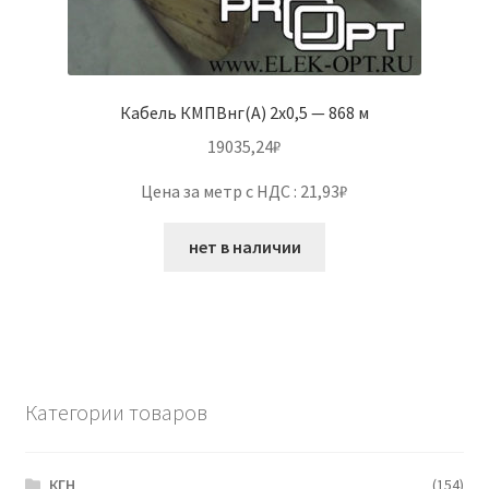
Кабель КМПВнг(А) 2х0,5 — 868 м
19035,24
₽
Цена за метр с НДС : 21,93₽
нет в наличии
Категории товаров
КГН
(154)