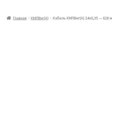
Главная
Главная
КМПВнг(А)
Кабель КМПВнг(А) 24х0,35 — 628 м
Доставка и оплата
Контакты
Розница
Заказать отмотку