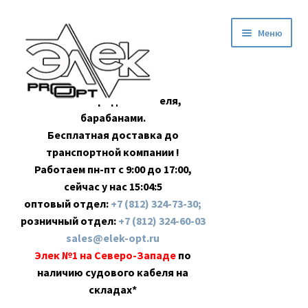
Перейти
Перейти
Меню
к
к
навигации
содержимому
Оптовая продажа кабеля,
барабанами.
Бесплатная доставка до
транспортной компании !
Работаем пн-пт с 9:00 до 17:00,
сейчас у нас
15:04:5
оптовый отдел:
+7 (812) 324-73-30;
розничный отдел:
+7 (812) 324-60-03
sales@elek-opt.ru
Элек №1 на Северо-Западе
по
наличию судового кабеля на
складах*