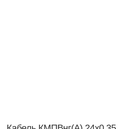
Кабель КМПВнг(А) 24х0,35