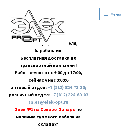
Перейти
Перейти
Меню
к
к
навигации
содержимому
Оптовая продажа кабеля,
барабанами.
Бесплатная доставка до
транспортной компании !
Работаем пн-пт с 9:00 до 17:00,
сейчас у нас
9:09:7
оптовый отдел:
+7 (812) 324-73-30;
розничный отдел:
+7 (812) 324-60-03
sales@elek-opt.ru
Элек №1 на Северо-Западе
по
наличию судового кабеля на
складах*