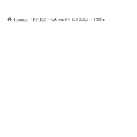
Главная
Главная
КМПЭВ
Кабель КМПЭВ 2х0,5 — 1080 м
Доставка и оплата
Контакты
Розница
Заказать отмотку