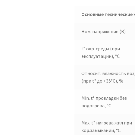
Основные технические 
Ном. напряжение (В)
t° окр. среды (при
эксплуатации), °C
Относит. влажность воз
(при t° до +35°C), %
Min. t° прокладки без
подогрева, °C
Max. t° нагрева жил при
кор.замыкании, °C