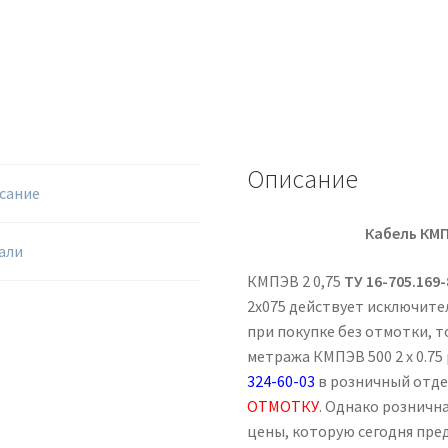
Описание
сание
Кабель КМП
али
КМПЭВ 2 0,75
ТУ 16-705.169-
2х075 действует исключител
при покупке без отмотки, т
метража КМПЭВ 500 2 х 0.7
324-60-03
в розничный отд
ОТМОТКУ
. Однако рознична
цены, которую сегодня пре