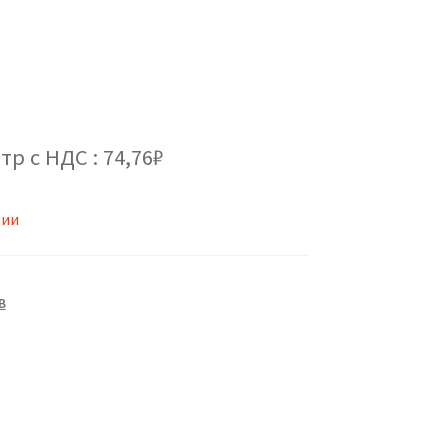
тр с НДС : 74,76₽
чии
В