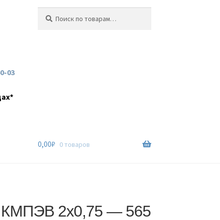
Искать:
Поиск
60-03
дах*
0,00
₽
0 товаров
 КМПЭВ 2х0,75 — 565