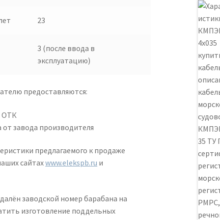
лет
23
3 (после ввода в
эксплуатацию)
пателю предоставляются:
й ОТК
 от завода производителя
еристики предлагаемого к продаже
наших сайтах
www.elekspb.ru
и
удалён заводской номер барабана на
ратить изготовление поддельных