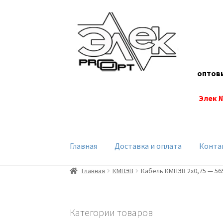
Перейти
Перейти
к
к
навигации
содержимому
оптов
Элек 
Главная
Доставка и оплата
Конта
Главная
КМПЭВ
Кабель КМПЭВ 2х0,75 — 56
Категории товаров