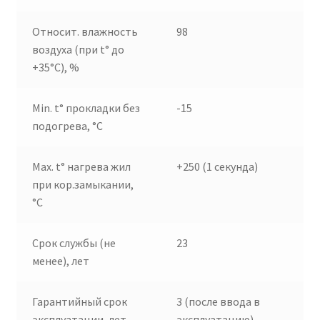
Относит. влажность
98
воздуха (при t° до
+35°C), %
Min. t° прокладки без
-15
подогрева, °C
Max. t° нагрева жил
+250 (1 секунда)
при кор.замыкании,
°C
Срок службы (не
23
менее), лет
Гарантийный срок
3 (после ввода в
эксплуатации, лет
эксплуатацию)