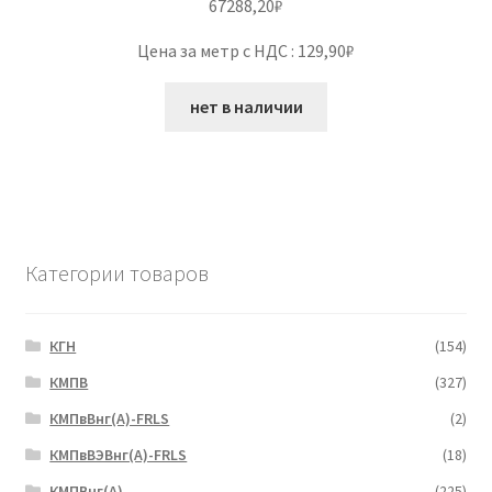
67288,20
₽
Цена за метр с НДС : 129,90₽
нет в наличии
Категории товаров
КГН
(154)
КМПВ
(327)
КМПвВнг(А)-FRLS
(2)
КМПвВЭВнг(А)-FRLS
(18)
КМПВнг(А)
(225)