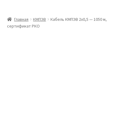
Главная
Главная
КМПЭВ
Кабель КМПЭВ 2х0,5 — 1050 м,
сертификат РКО
Доставка и оплата
Контакты
Розница
Заказать отмотку