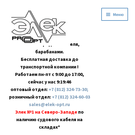
Перейти
Перейти
Меню
к
к
навигации
содержимому
Оптовая продажа кабеля,
барабанами.
Бесплатная доставка до
транспортной компании !
Работаем пн-пт с 9:00 до 17:00,
сейчас у нас
9:19:47
оптовый отдел:
+7 (812) 324-73-30;
розничный отдел:
+7 (812) 324-60-03
sales@elek-opt.ru
Элек №1 на Северо-Западе
по
наличию судового кабеля на
складах*