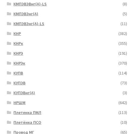
КМПЭВЭВнг(А)-LS
(8)
КМПЭВЭнг(А)
(5)
КМПЭВЭнг(А)-LS
(11)
КНР
(382)
КНРк
(355)
КНРЭ
(191)
КНРЭк
(370)
КУПВ
(114)
КУПЭВ
(73)
КУПЭВнг(А)
(3)
НРШМ
(642)
Плетенка ПМЛ
(113)
Плетёнка ПСО
(10)
Провод МГ
(65)