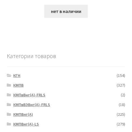
нет в наличии
Категории товаров
КГН
(154)
КМПВ
(327)
КМПвВнг(А)-FRLS
(2)
КМПвВЭВнг(А)-FRLS
(18)
КМПВнг(А)
(225)
КМПВнг(А)-LS
(279)