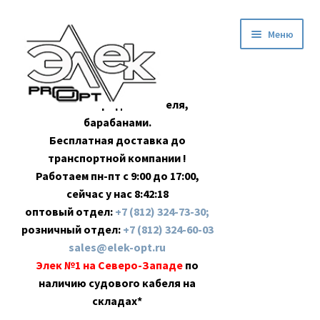
Перейти
Перейти
Меню
к
к
навигации
содержимому
Оптовая продажа кабеля,
барабанами.
Бесплатная доставка до
транспортной компании !
Работаем пн-пт с 9:00 до 17:00,
сейчас у нас
8:42:19
оптовый отдел:
+7 (812) 324-73-30;
розничный отдел:
+7 (812) 324-60-03
sales@elek-opt.ru
Элек №1 на Северо-Западе
по
наличию судового кабеля на
складах*