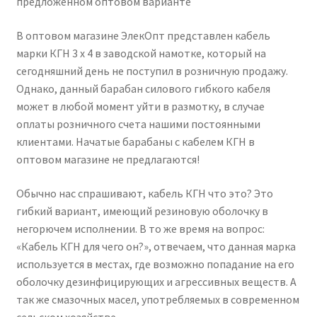
предложенном оптовом варианте
В оптовом магазине ЭлекОпт представлен кабель
марки КГН 3 х 4 в заводской намотке, который на
сегодняшний день не поступил в розничную продажу.
Однако, данный барабан силового гибкого кабеля
может в любой момент уйти в размотку, в случае
оплаты розничного счета нашими постоянными
клиентами. Начатые барабаны с кабелем КГН в
оптовом магазине не предлагаются!
Обычно нас спрашивают, кабель КГН что это? Это
гибкий вариант, имеющий резиновую оболочку в
негорючем исполнении. В то же время на вопрос:
«Кабель КГН для чего он?», отвечаем, что данная марка
используется в местах, где возможно попадание на его
оболочку дезинфицирующих и агрессивных веществ. А
так же смазочных масел, употребляемых в современном
сельском хозяйстве