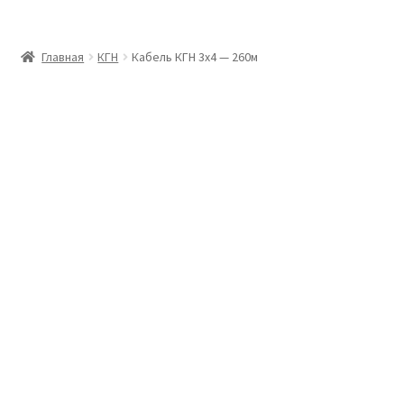
Главная
Главная
КГН
Кабель КГН 3х4 — 260м
Доставка и оплата
Контакты
Розница
Заказать отмотку